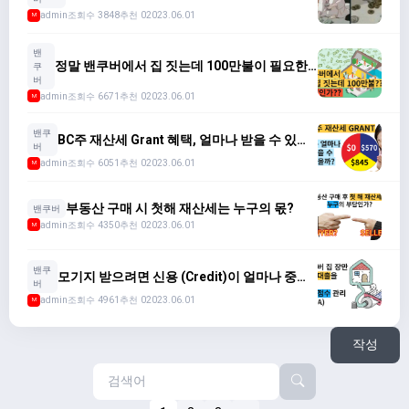
의)
admin
조회수 3848
추천 0
2023.06.01
M
밴
정말 밴쿠버에서 집 짓는데 100만불이 필요한
쿠
가??? (모든 비용 계산해보았다)
버
admin
조회수 6671
추천 0
2023.06.01
M
밴쿠
BC주 재산세 Grant 혜택, 얼마나 받을 수 있나?
버
(종류와 자격조건)
admin
조회수 6051
추천 0
2023.06.01
M
부동산 구매 시 첫해 재산세는 누구의 몫?
밴쿠버
admin
조회수 4350
추천 0
2023.06.01
M
밴쿠
모기지 받으려면 신용 (Credit)이 얼마나 중요
버
한가? (흔한 질문 답변)
admin
조회수 4961
추천 0
2023.06.01
M
작성