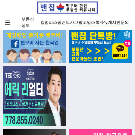
부동산
컬럼
리스팅
렌트
사고팔고
업소록
자유게시판
문의
정보