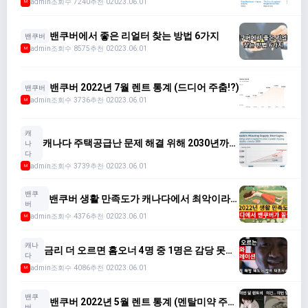
admin
조회수 7240
추천 0
2023.06.01
M
밴쿠버에서 좋은 리얼터 찾는 방법 6가지
밴쿠버
admin
조회수 8575
추천 0
2023.06.01
M
밴쿠버 2022년 7월 렌트 통계 (드디어 주춤!?)
밴쿠버
admin
조회수 3736
추천 0
2023.06.01
M
캐
캐나다 주택공급난 문제 해결 위해 2030년까지
나
2,200만 가구 이상 필요
다
admin
조회수 3739
추천 0
2023.06.01
M
밴쿠
밴쿠버 생활 만족도가 캐나다에서 최악이라
버
고!?
admin
조회수 4376
추천 0
2023.06.01
M
캐나
금리 더 오르면 홈오너 4명 중 1명은 감당 못해
다
집 팔아야 한다???
admin
조회수 4086
추천 0
2023.06.01
M
밴쿠
밴쿠버 2022년 5월 렌트 통계 (멘탈미약 주
버