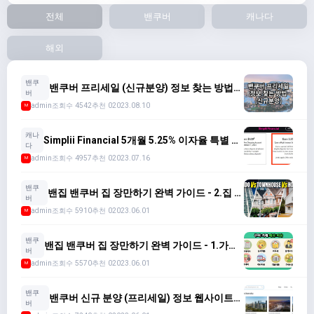
전체
밴쿠버
캐나다
해외
밴쿠
밴쿠버 프리세일 (신규분양) 정보 찾는 방법
버
2023
admin
조회수 4542
추천 0
2023.08.10
M
캐나
Simplii Financial 5개월 5.25% 이자율 특별 혜
다
택 (7월 31일 전에 등록)
admin
조회수 4957
추천 0
2023.07.16
M
밴쿠
밴집 밴쿠버 집 장만하기 완벽 가이드 - 2.집 종
버
류 선택
admin
조회수 5910
추천 0
2023.06.01
M
밴쿠
밴집 밴쿠버 집 장만하기 완벽 가이드 - 1.가용
버
자금 확인 및 대출 계획
admin
조회수 5570
추천 0
2023.06.01
M
밴쿠
밴쿠버 신규 분양 (프리세일) 정보 웹사이트
버
모음