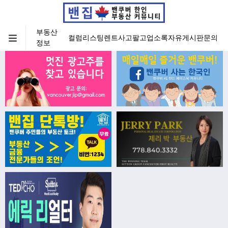
부동산
컬럼
리스팅
렌트
사고팔고
업소록
자유게시판
문의
정보