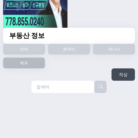
부동산 정보
전체
밴쿠버
캐나다
해외
작성