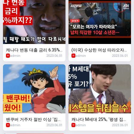
캐나다 변동 대출 금리 6.35%
(미국) 수상한 여성 따라오자…
admin
2023.06.01
admin
2023.06.01
까지 오를 듯
가게 직원에 "엄마인 척 해주세
M
M
요"
밴쿠버 거주자 절반 이상 '집값
캐나다 M세대 25%, '평생 집
admin
2023.06.01
admin
2023.06.01
비싸 떠날수도'
소유 할 수 없다'고 생각
M
M