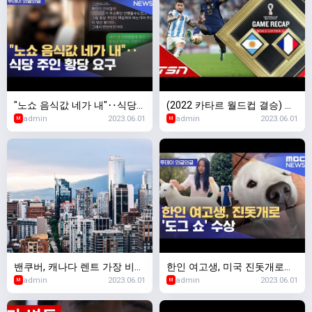
"노쇼 음식값 네가 내"‥식당
(2022 카타르 월드컵 결승) 아
admin
2023.06.01
admin
2023.06.01
주인 황당 요구 (2023.01.03/
르헨티나 vs. 프랑스 FULL 하이
M
M
뉴스투데이/MBC)
라이트
밴쿠버, 캐나다 렌트 가장 비싼
한인 여고생, 미국 진돗개로
admin
2023.06.01
admin
2023.06.01
톱 4 지역 싹쓸이
'도그 쇼' 수상
M
M