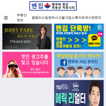
부동산
컬럼
리스팅
렌트
사고팔고
업소록
자유게시판
문의
정보