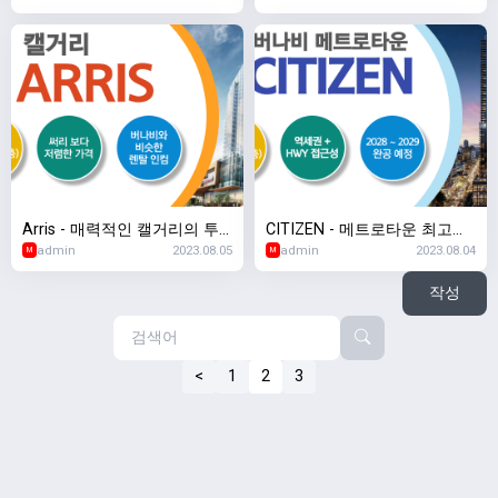
콘도!
Arris - 매력적인 캘거리의 투
CITIZEN - 메트로타운 최고층
admin
2023.08.05
admin
2023.08.04
자용 프로젝트
의 랜드마크 콘도
M
M
작성
<
1
2
3