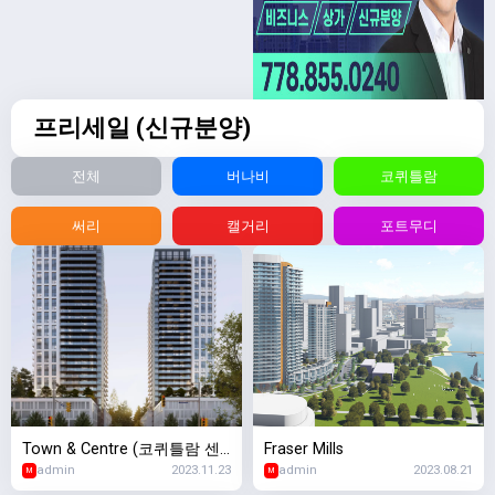
프리세일 (신규분양)
전체
버나비
코퀴틀람
써리
캘거리
포트무디
Town & Centre (코퀴틀람 센
Fraser Mills
admin
2023.11.23
admin
2023.08.21
터)
M
M