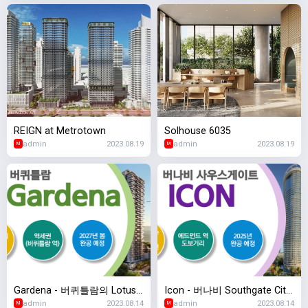
REIGN at Metrotown
Solhouse 6035
admin
2023.08.19
admin
2023.08.19
M
M
Gardena - 버퀴틀람의 Lotus
Icon - 버나비 Southgate City
admin
2023.08.14
admin
2023.08.14
at Gardena 프로젝트
마스터플랜 프로젝트의 3번째
M
M