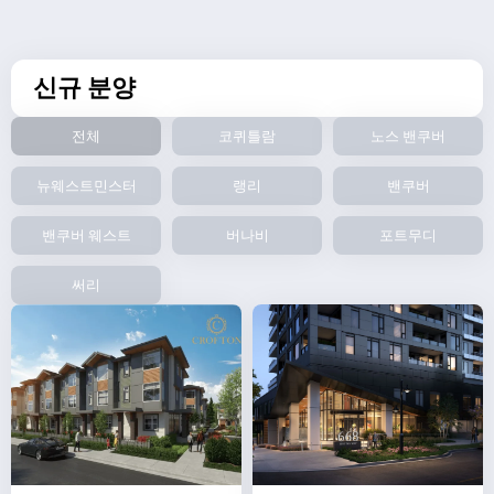
신규 분양
전체
코퀴틀람
노스 밴쿠버
뉴웨스트민스터
랭리
밴쿠버
밴쿠버 웨스트
버나비
포트무디
써리