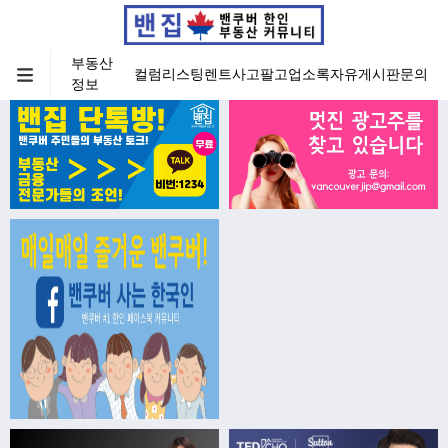
부동산
컬럼
리스팅
렌트
사고팔고
업소록
자유게시판
문의
정보