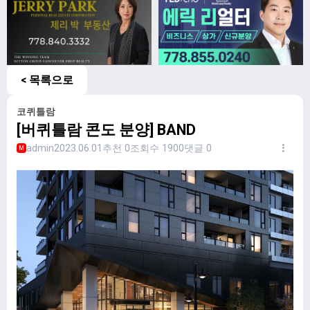
< 목록으로
코퀴틀람
[버퀴틀람 콘도 분양] BAND
admin
2023.06.01
추천 0
조회수 1900
댓글 0
M