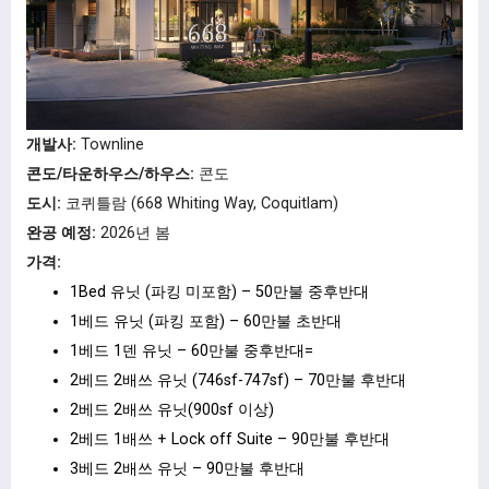
개발사:
Townline
콘도/타운하우스/하우스:
콘도
도시:
코퀴틀람 (668 Whiting Way, Coquitlam)
완공 예정:
2026년 봄
가격:
1Bed 유닛 (파킹 미포함) – 50만불 중후반대
1베드 유닛 (파킹 포함) – 60만불 초반대
1베드 1덴 유닛 – 60만불 중후반대=
2베드 2배쓰 유닛 (746sf-747sf) – 70만불 후반대
2베드 2배쓰 유닛(900sf 이상)
2베드 1배쓰 + Lock off Suite – 90만불 후반대
3베드 2배쓰 유닛 – 90만불 후반대