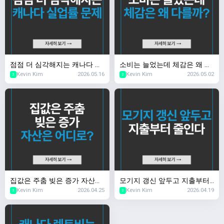
점점 더 심각해지는 캐나다 실
소비는 늘었는데 체감은 왜 다
Kevin Kim
2026.05.16
Kevin Kim
2026.05.02
업률 문제
를까?
2
2
집값은 주춤 빚은 증가 자산은
모기지 갱신 앞두고 지출부터
Kevin Kim
2026.04.25
Kevin Kim
2026.04.19
어디로?
줄인다
2
2