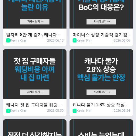
일자리 8만 개 증가, 캐나다 채
마이너스 성장 기술적 경기침
Kevin Kim
2026.06.13
Kevin Kim
2026.06.06
권시장이 놀란 이유
체, BoC의 대응은?
2
2
캐나다 첫 집 구매자들 웨딩 비
캐나다 물가 2.8% 상승 핵심
Kevin Kim
2026.05.30
Kevin Kim
2026.05.24
용 아껴 내 집 마련
물가는 안정
2
2