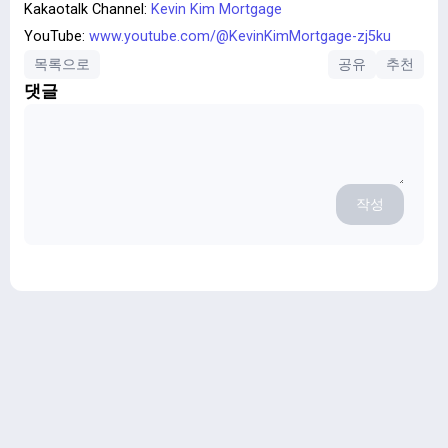
Kakaotalk Channel:
Kevin Kim Mortgage
YouTube:
www.youtube.com/@KevinKimMortgage-zj5ku
목록으로
공유
추천
댓글
작성