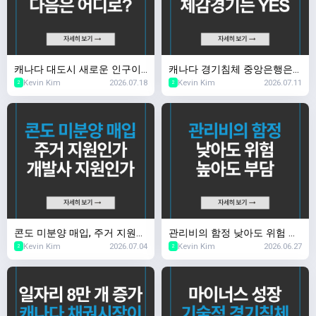
캐나다 대도시 새로운 인구이
캐나다 경기침체 중앙은행은
Kevin Kim
2026.07.18
Kevin Kim
2026.07.11
동 다음은 어디로?
NO, 체감 경기는 YES
2
2
콘도 미분양 매입, 주거 지원인
관리비의 함정 낮아도 위험 높
Kevin Kim
2026.07.04
Kevin Kim
2026.06.27
가 개발사 지원인가
아도 부담
2
2