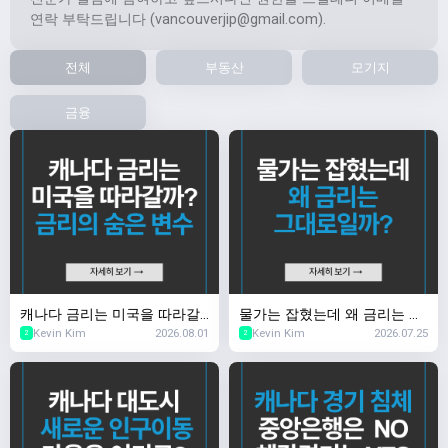
연락 부탁드립니다 (
vancouverjip@gmail.com
).
전체
부동산
모기지
금융
캐나다 금리는 미국을 따라갈
물가는 잡혔는데 왜 금리는 그
Kevin Kim
2026.08.01
Kevin Kim
2026.07.25
까? 금리의 숨은 변수
대로일까?
2
2