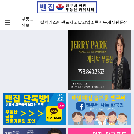
부동산
컬럼
리스팅
렌트
사고팔고
업소록
자유게시판
문의
정보