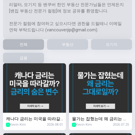
리얼터, 모기지 등 밴쿠버 한인 부동산 전문가님들은 언제든지
[밴집 부동산 전문가 컬럼]에 정보 공유를 환영합니다.
전문가 컬럼에 참여하고 싶으시다면 권한을 드릴테니 이메일
연락 부탁드립니다 (
vancouverjip@gmail.com
).
전체
부동산
모기지
금융
캐나다 금리는 미국을 따라갈
물가는 잡혔는데 왜 금리는 그
Kevin Kim
2026.08.01
Kevin Kim
2026.07.25
까? 금리의 숨은 변수
대로일까?
2
2