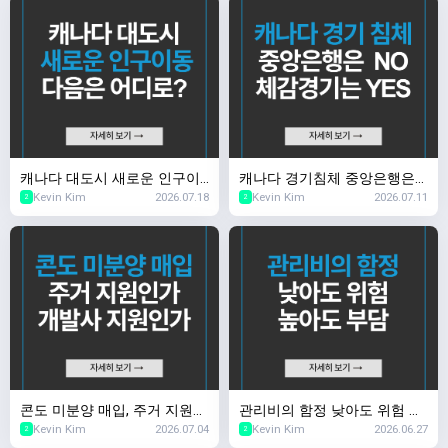
캐나다 대도시 새로운 인구이
캐나다 경기침체 중앙은행은
Kevin Kim
2026.07.18
Kevin Kim
2026.07.11
동 다음은 어디로?
NO, 체감 경기는 YES
2
2
콘도 미분양 매입, 주거 지원인
관리비의 함정 낮아도 위험 높
Kevin Kim
2026.07.04
Kevin Kim
2026.06.27
가 개발사 지원인가
아도 부담
2
2