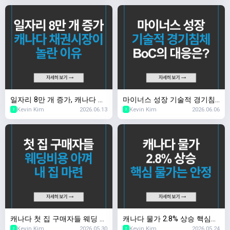
일자리 8만 개 증가, 캐나다 채
마이너스 성장 기술적 경기침
Kevin Kim
2026.06.13
Kevin Kim
2026.06.06
권시장이 놀란 이유
체, BoC의 대응은?
2
2
캐나다 첫 집 구매자들 웨딩 비
캐나다 물가 2.8% 상승 핵심
Kevin Kim
2026.05.30
Kevin Kim
2026.05.24
용 아껴 내 집 마련
물가는 안정
2
2