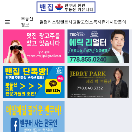
부동산
컬럼
리스팅
렌트
사고팔고
업소록
자유게시판
문의
정보