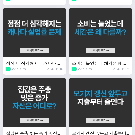
점점 더 심각해지는 캐나다 실
소비는 늘었는데 체감은 왜 다
Kevin Kim
2026.05.16
Kevin Kim
2026.05.02
업률 문제
를까?
2
2
집값은 주춤 빚은 증가 자산은
모기지 갱신 앞두고 지출부터