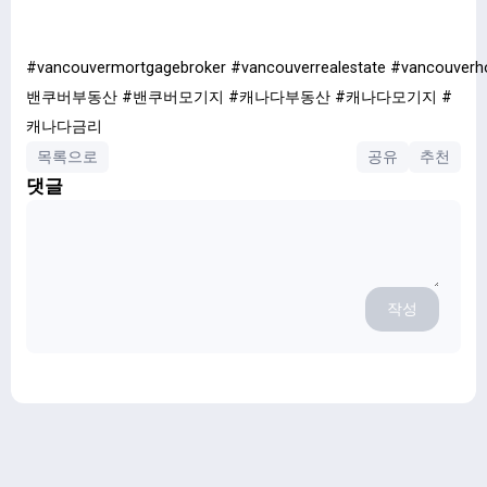
#vancouvermortgagebroker
#vancouverrealestate
#vancouverh
밴쿠버부동산
#
밴쿠버모기지
#
캐나다부동산
#
캐나다모기지
#
캐나다금리
목록으로
공유
추천
댓글
작성