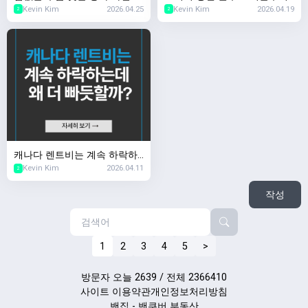
Kevin Kim
2026.04.25
Kevin Kim
2026.04.19
어디로?
줄인다
2
2
캐나다 렌트비는 계속 하락하
Kevin Kim
2026.04.11
는데 왜 더 빠듯할까?
2
작성
1
2
3
4
5
>
방문자 오늘 2639 / 전체 2366410
사이트 이용약관
개인정보처리방침
밴집 - 밴쿠버 부동산