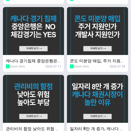
캐나다 경기침체 중앙은행은
콘도 미분양 매입, 주거 지원인
Kevin Kim
2026.07.11
Kevin Kim
2026.07.04
NO, 체감 경기는 YES
가 개발사 지원인가
2
2
관리비의 함정 낮아도 위험 높
일자리 8만 개 증가, 캐나다 채