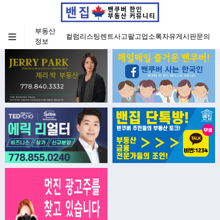
부동산
컬럼
리스팅
렌트
사고팔고
업소록
자유게시판
문의
정보