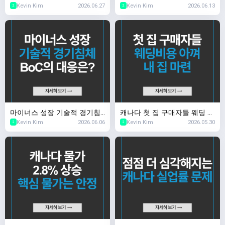
Kevin Kim
2026.06.27
Kevin Kim
2026.06.13
아도 부담
권시장이 놀란 이유
2
2
마이너스 성장 기술적 경기침
캐나다 첫 집 구매자들 웨딩 비
Kevin Kim
2026.06.06
Kevin Kim
2026.05.30
체, BoC의 대응은?
용 아껴 내 집 마련
2
2