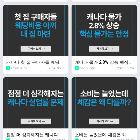
캐나다 첫 집 구매자들 웨딩 비
캐나다 물가 2.8% 상승 핵심
Kevin Kim
2026.05.30
Kevin Kim
2026.05.24
용 아껴 내 집 마련
물가는 안정
2
2
점점 더 심각해지는 캐나다 실
소비는 늘었는데 체감은 왜 다