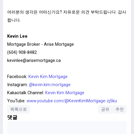
ㅤ
여러분의
생각은
어떠신가요
?
자유로운
의견
부탁드립니다
.
감사
합니다
.
Kevin Lee
Mortgage Broker - Arise Mortgage
(604) 908-8482
kevinlee@arisemortgage.ca
ㅤ
Facebook:
Kevin Kim Mortgage
Instagram:
@kevin.kim.mortgage
Kakaotalk Channel:
Kevin Kim Mortgage
YouTube:
www.youtube.com/@KevinKimMortgage-zj5ku
목록으로
공유
추천
댓글