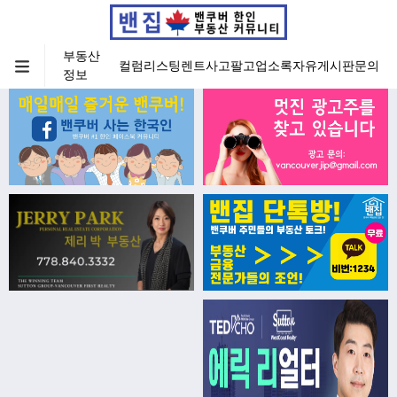
부동산
컬럼
리스팅
렌트
사고팔고
업소록
자유게시판
문의
정보