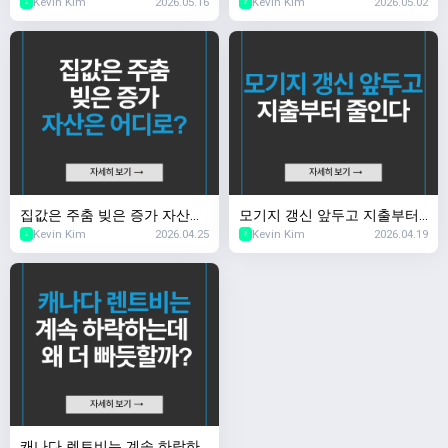
Kevin Kim
2026.05.16
Kevin Kim
2026.05.02
업률 문제
를까?
2
2
집값은 주춤 빚은 증가 자산은
모기지 갱신 앞두고 지출부터
Kevin Kim
2026.04.25
Kevin Kim
2026.04.19
어디로?
줄인다
2
2
캐나다 렌트비는 계속 하락하