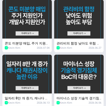
콘도 미분양 매입, 주거 지원인
관리비의 함정 낮아도 위험 높
Kevin Kim
2026.07.04
Kevin Kim
2026.06.27
가 개발사 지원인가
아도 부담
2
2
일자리 8만 개 증가, 캐나다 채
마이너스 성장 기술적 경기침
Kevin Kim
2026.06.13
Kevin Kim
2026.06.06
권시장이 놀란 이유
체, BoC의 대응은?
2
2