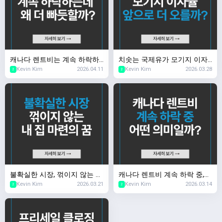
캐나다 렌트비는 계속 하락하
치솟는 국제유가 모기지 이자
Kevin Kim
2026.04.11
Kevin Kim
2026.03.28
는데 왜 더 빠듯할까?
율 앞으로 더 오를까?
2
2
불확실한 시장, 꺾이지 않는 내
캐나다 렌트비 계속 하락 중,
Kevin Kim
2026.03.21
Kevin Kim
2026.03.14
집 마련의 꿈
어떤 의미일까?
2
2