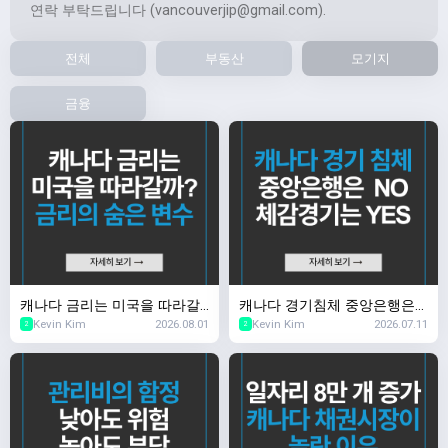
연락 부탁드립니다 (
vancouverjip@gmail.com
).
전체
부동산
모기지
금융
캐나다 금리는 미국을 따라갈
캐나다 경기침체 중앙은행은
Kevin Kim
2026.08.01
Kevin Kim
2026.07.11
까? 금리의 숨은 변수
NO, 체감 경기는 YES
2
2