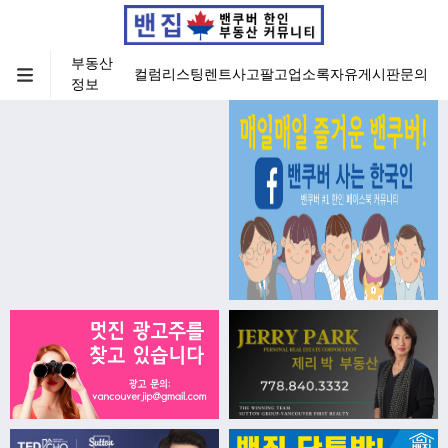
부동산
컬럼
리스팅
렌트
사고팔고
업소록
자유게시판
문의
정보