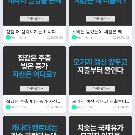
점점 더 심각해지는 캐나다 실
소비는 늘었는데 체감은 왜 다
Kevin Kim
2026.05.16
Kevin Kim
2026.05.02
업률 문제
를까?
2
2
집값은 주춤 빚은 증가 자산은
모기지 갱신 앞두고 지출부터
Kevin Kim
2026.04.25
Kevin Kim
2026.04.19
어디로?
줄인다
2
2