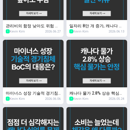
관리비의 함정 낮아도 위험 높
일자리 8만 개 증가, 캐나다 채
Kevin Kim
2026.06.27
Kevin Kim
2026.06.13
아도 부담
권시장이 놀란 이유
2
2
마이너스 성장 기술적 경기침
캐나다 물가 2.8% 상승 핵심
Kevin Kim
2026.06.06
Kevin Kim
2026.05.24
체, BoC의 대응은?
물가는 안정
2
2