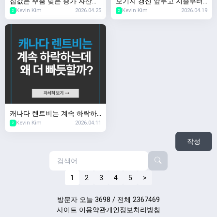
집값은 주춤 빚은 증가 자산은
모기지 갱신 앞두고 지출부터
Kevin Kim
2026.04.25
Kevin Kim
2026.04.19
어디로?
줄인다
2
2
캐나다 렌트비는 계속 하락하
Kevin Kim
2026.04.11
는데 왜 더 빠듯할까?
2
작성
1
2
3
4
5
>
방문자 오늘 3698 / 전체 2367469
사이트 이용약관
개인정보처리방침