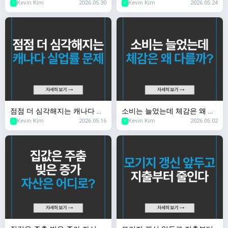
Kevin Kim
2026.05.30
Kevin Kim
2026.05.24
용 아껴 내 집 마련
물가는 안정
2
2
점점 더 심각해지는 캐나다 실
소비는 늘었는데 체감은 왜 다
Kevin Kim
2026.05.16
Kevin Kim
2026.05.02
업률 문제
를까?
2
2