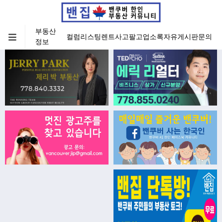
부동산
컬럼
리스팅
렌트
사고팔고
업소록
자유게시판
문의
정보