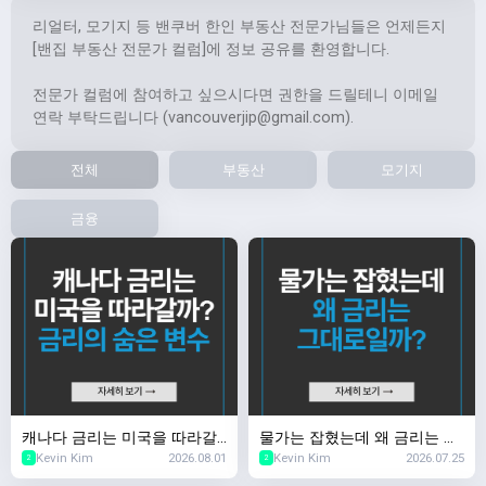
리얼터, 모기지 등 밴쿠버 한인 부동산 전문가님들은 언제든지
[밴집 부동산 전문가 컬럼]에 정보 공유를 환영합니다.
전문가 컬럼에 참여하고 싶으시다면 권한을 드릴테니 이메일
연락 부탁드립니다 (
vancouverjip@gmail.com
).
전체
부동산
모기지
금융
캐나다 금리는 미국을 따라갈
물가는 잡혔는데 왜 금리는 그
Kevin Kim
2026.08.01
Kevin Kim
2026.07.25
까? 금리의 숨은 변수
대로일까?
2
2