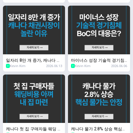
일자리 8만 개 증가, 캐나다 채
마이너스 성장 기술적 경기침
Kevin Kim
2026.06.13
Kevin Kim
2026.06.06
권시장이 놀란 이유
체, BoC의 대응은?
2
2
캐나다 첫 집 구매자들 웨딩 비
캐나다 물가 2.8% 상승 핵심