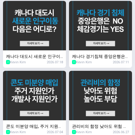
캐나다 대도시 새로운 인구이
캐나다 경기침체 중앙은행은
Kevin Kim
2026.07.18
Kevin Kim
2026.07.11
동 다음은 어디로?
NO, 체감 경기는 YES
2
2
콘도 미분양 매입, 주거 지원인
관리비의 함정 낮아도 위험 높
Kevin Kim
2026.07.04
Kevin Kim
2026.06.27
가 개발사 지원인가
아도 부담
2
2