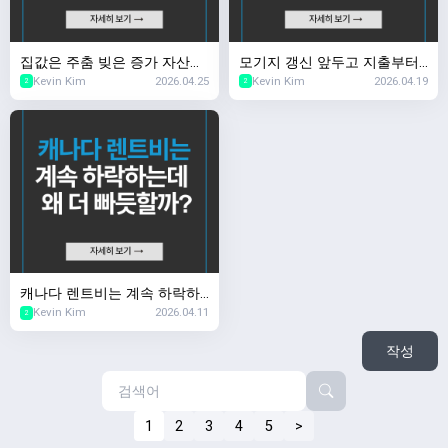
집값은 주춤 빚은 증가 자산은
모기지 갱신 앞두고 지출부터
Kevin Kim
2026.04.25
Kevin Kim
2026.04.19
어디로?
줄인다
2
2
캐나다 렌트비는 계속 하락하
Kevin Kim
2026.04.11
는데 왜 더 빠듯할까?
2
작성
1
2
3
4
5
>