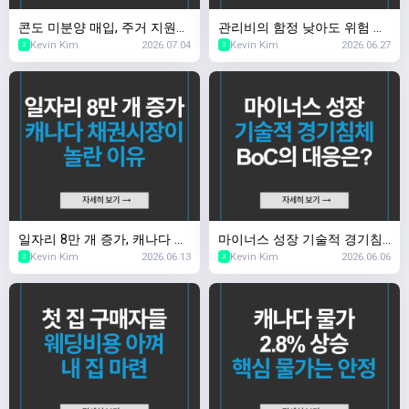
콘도 미분양 매입, 주거 지원인
관리비의 함정 낮아도 위험 높
Kevin Kim
2026.07.04
Kevin Kim
2026.06.27
가 개발사 지원인가
아도 부담
2
2
일자리 8만 개 증가, 캐나다 채
마이너스 성장 기술적 경기침
Kevin Kim
2026.06.13
Kevin Kim
2026.06.06
권시장이 놀란 이유
체, BoC의 대응은?
2
2