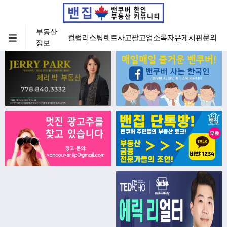
부동산
컬럼
리스팅
렌트
사고팔고
업소록
자유게시판
문의
정보