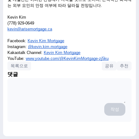
는 외부 요인의 안정 여부에 따라 달라질 전망입니다.
ㅤ 
Kevin Kim
(778) 929-0649
kevin@arisemortgage.ca
ㅤ 
Facebook: 
Kevin Kim Mortgage
Instagram: 
@kevin.kim.mortgage
Kakaotalk Channel: 
Kevin Kim Mortgage
YouTube: 
www.youtube.com/@KevinKimMortgage-zj5ku
목록으로
공유
추천
댓글
작성