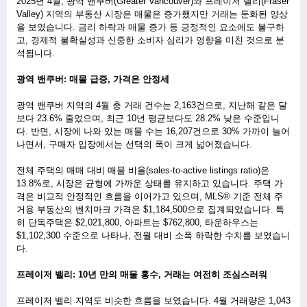
2025년 4월, 광역 밴쿠버(Greater Vancouver)와 프레이저 밸리(Fraser 
Valley) 지역의 부동산 시장은 매물은 증가했지만 거래는 둔화된 양상
을 보였습니다. 금리 하락과 매물 증가 등 긍정적인 요소에도 불구하
고, 경제적 불확실성과 신중한 소비자 심리가 영향을 미친 것으로 분
석됩니다.
ㅤ 
광역 밴쿠버: 매물 급증, 가격은 안정세
ㅤ 
광역 밴쿠버 지역의 4월 총 거래 건수는 2,163건으로, 지난해 같은 달
보다 23.6% 줄었으며, 최근 10년 평균보다도 28.2% 낮은 수준입니
다. 반면, 시장에 나와 있는 매물 수는 16,207건으로 30% 가까이 늘어
나면서, 구매자 입장에서는 선택의 폭이 크게 넓어졌습니다.
ㅤ 
전체 주택의 매매 대비 매물 비율(sales-to-active listings ratio)은 
13.8%로, 시장은 균형에 가까운 상태를 유지하고 있습니다. 주택 가
격은 비교적 안정적인 흐름을 이어가고 있으며, MLS® 기준 전체 주
거용 부동산의 벤치마크 가격은 $1,184,500으로 집계되었습니다. 특
히 단독주택은 $2,021,800, 아파트는 $762,800, 타운하우스는 
$1,102,300 수준으로 나타나, 전월 대비 소폭 하락한 수치를 보였습니
다.
ㅤ 
프레이저 밸리: 10년 만의 매물 홍수, 거래는 여전히 조심스러워
ㅤ 
프레이저 밸리 지역도 비슷한 흐름을 보였습니다. 4월 거래량은 1,043