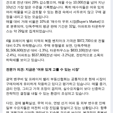
건으로 전년 대비 29% 감소했으며, 매물 수는 10,000건을 넘어 지난 
10년간 가장 많은 수준을 기록했습니다. 특히 매수자들은 여유 있게 
여러 매물을 비교·검토할 수 있는 환경 속에서 서두르지 않고 구매 결
정을 내리고 있는 모습입니다.
매물 대비 거래 비율은 10%로 ‘매수자 우위 시장(Buyer’s Market)’으
로 분류되며, 단독주택의 평균 판매 기간은 32일, 아파트와 타운하우
스는 약 29일로 집계되었습니다.
ㅤ 
4월 프레이저 밸리 지역의 복합 벤치마크 가격은 $972,700으로 전월 
대비 0.2% 하락했습니다. 주택 유형별로 보면, 단독주택은 
$1,506,600(전년 대비 -1.3%), 타운하우스는 $833,100(전년 대비 
-2.4%), 아파트는 $537,800(전년 대비 -3.2%)로, 전반적으로 소폭의 
하락세를 보이고 있습니다.
ㅤ 
전문가 의견: 지금은 ‘여유 있게 고를 수 있는 시장’
ㅤ 
광역 밴쿠버 및 프레이저 밸리 부동산협회는 공통적으로 현재 시장이 
구매자에게 유리하게 작용하고 있다고 평가하고 있습니다. 매물 증가, 
금리 안정, 그리고 가격 조정이 겹치며, 실수요자들이 보다 신중하고 
전략적인 결정을 내릴 수 있는 환경이 조성되고 있습니다.
ㅤ 
다만, 경제 불확실성, 무역 이슈, 연방 선거 여파 등 외부 변수로 인해 
일부 수요자들은 여전히 시장 진입을 망설이고 있는 상황입니다. 향후 
몇 개월간은 이러한 관망세가 지속될 것으로 보이며, 본격적인 회복세