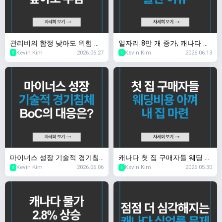
관리비의 함정 낮아도 위험 높
일자리 8만 개 증가, 캐나다 채
Kevin Kim
2026.06.27
Kevin Kim
2026.06.13
아도 부담
권시장이 놀란 이유
2
2
마이너스 성장 기술적 경기침
캐나다 첫 집 구매자들 웨딩 비
Kevin Kim
2026.06.06
Kevin Kim
2026.05.30
체, BoC의 대응은?
용 아껴 내 집 마련
2
2