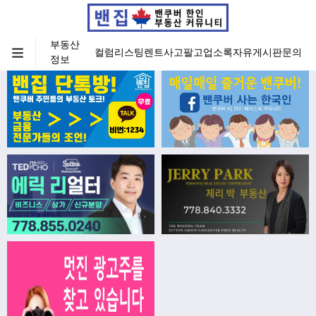
부동산
컬럼
리스팅
렌트
사고팔고
업소록
자유게시판
문의
정보