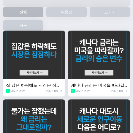
전체
부동산
모기지
금융
집 값은 하락해도 시장은 잠잠
캐나다 금리는 미국을 따라갈
Kevin Kim
2026.08.08
Kevin Kim
2026.08.01
하다
까? 금리의 숨은 변수
2
2