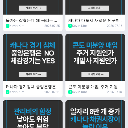
물가는 잡혔는데 왜 금리는 그
캐나다 대도시 새로운 인구이
Kevin Kim
2026.07.25
Kevin Kim
2026.07.18
대로일까?
동 다음은 어디로?
2
2
캐나다 경기침체 중앙은행은
콘도 미분양 매입, 주거 지원인
Kevin Kim
2026.07.11
Kevin Kim
2026.07.04
NO, 체감 경기는 YES
가 개발사 지원인가
2
2