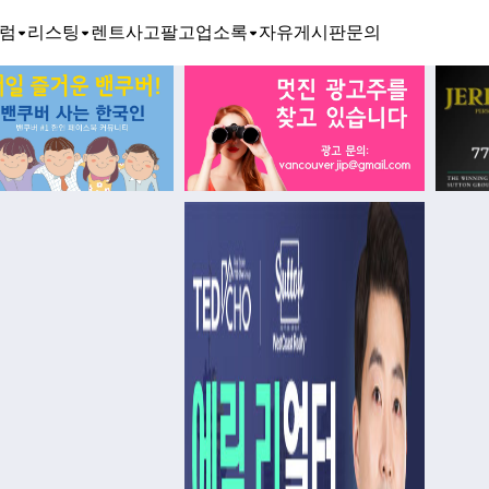
럼
리스팅
렌트
사고팔고
업소록
자유게시판
문의