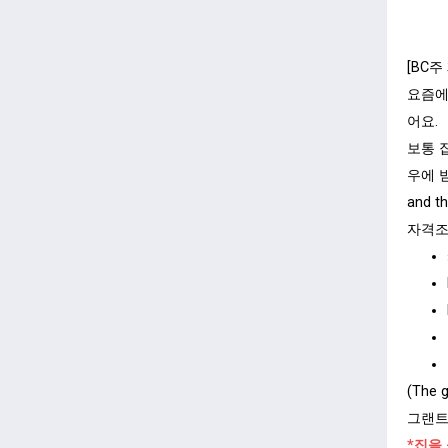
[BC주
요즘에
어요.
보통 
우에 
and th
자격조
(The 
그랜트
*집을