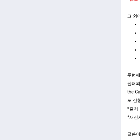
그 외
두번째로
원래의 
the C
도 신
*출처:
*재산세
글쓴이: