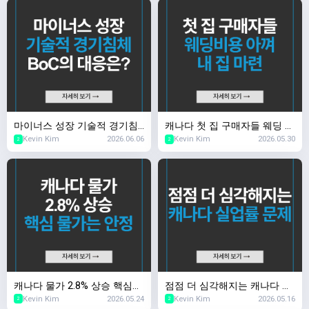
마이너스 성장 기술적 경기침
캐나다 첫 집 구매자들 웨딩 비
Kevin Kim
2026.06.06
Kevin Kim
2026.05.30
체, BoC의 대응은?
용 아껴 내 집 마련
2
2
캐나다 물가 2.8% 상승 핵심
점점 더 심각해지는 캐나다 실
Kevin Kim
2026.05.24
Kevin Kim
2026.05.16
물가는 안정
업률 문제
2
2