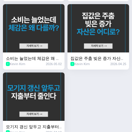
소비는 늘었는데 체감은 왜 다
집값은 주춤 빚은 증가 자산은
Kevin Kim
2026.05.02
Kevin Kim
2026.04.25
를까?
어디로?
2
2
모기지 갱신 앞두고 지출부터