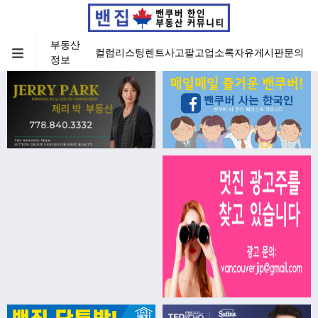
부동산
컬럼
리스팅
렌트
사고팔고
업소록
자유게시판
문의
정보