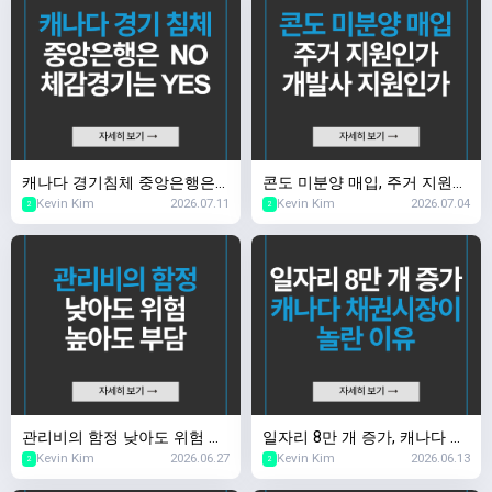
캐나다 경기침체 중앙은행은
콘도 미분양 매입, 주거 지원인
Kevin Kim
2026.07.11
Kevin Kim
2026.07.04
NO, 체감 경기는 YES
가 개발사 지원인가
2
2
관리비의 함정 낮아도 위험 높
일자리 8만 개 증가, 캐나다 채
Kevin Kim
2026.06.27
Kevin Kim
2026.06.13
아도 부담
권시장이 놀란 이유
2
2