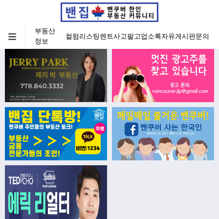
부동산
컬럼
리스팅
렌트
사고팔고
업소록
자유게시판
문의
정보