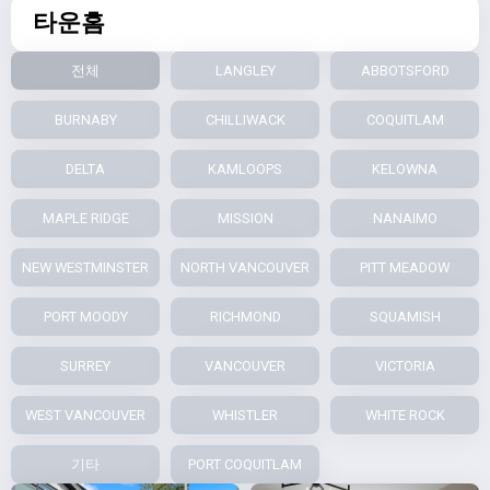
타운홈
전체
LANGLEY
ABBOTSFORD
BURNABY
CHILLIWACK
COQUITLAM
DELTA
KAMLOOPS
KELOWNA
MAPLE RIDGE
MISSION
NANAIMO
NEW WESTMINSTER
NORTH VANCOUVER
PITT MEADOW
PORT MOODY
RICHMOND
SQUAMISH
SURREY
VANCOUVER
VICTORIA
WEST VANCOUVER
WHISTLER
WHITE ROCK
기타
PORT COQUITLAM