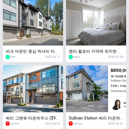
버크 마운틴 중심 럭셔리 타운
랭리 윌로비 지역에 위치한 가
Ben
2025.04.11
katie
2024.05.28
홈 매물! - #19 3535 Princeto
장 이상적인 가족 홈, Crofton
1
1
n Avenue
Living 프리세일.
써리 그랜뷰 타운하우스 ($999
Sullivan Station 써리 타운하
admin
2023.06.01
admin
2023.06.01
K)
우스
M
M