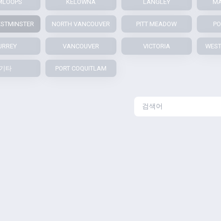
MLOOPS
KELOWNA
LANGLEY
MA
STMINSTER
NORTH VANCOUVER
PITT MEADOW
PO
URREY
VANCOUVER
VICTORIA
WEST
기타
PORT COQUITLAM