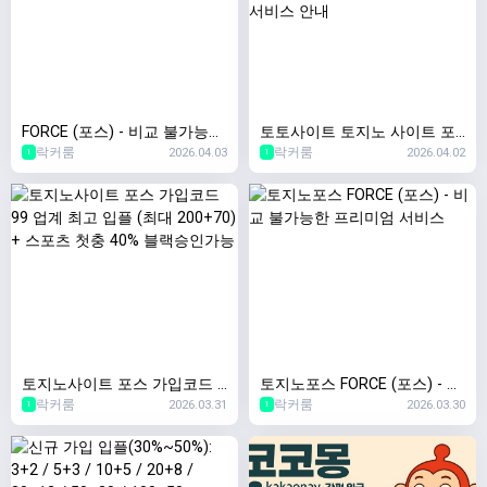
FORCE (포스) - 비교 불가능한
토토사이트 토지노 사이트 포
락커룸
2026.04.03
락커룸
2026.04.02
압도적인 혜택과 프리미엄 서
스 FORCE FORCE (포스) - 비
1
1
비스 안내
교 불가능한 압도적인 혜택과
프리미엄 서비스 안내
토지노사이트 포스 가입코드 9
토지노포스 FORCE (포스) - 비
락커룸
2026.03.31
락커룸
2026.03.30
9 업계 최고 입플 (최대 200+7
교 불가능한 프리미엄 서비스
1
1
0) + 스포츠 첫충 40% 블랙승
인가능