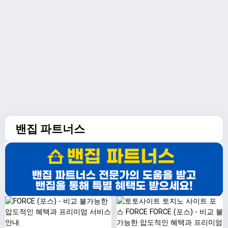
밴집 파트너스