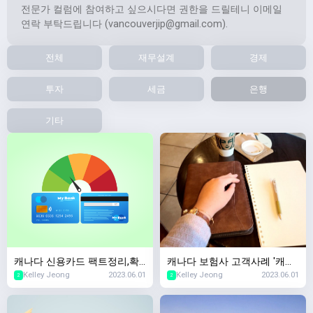
전문가 컬럼에 참여하고 싶으시다면 권한을 드릴테니 이메일
연락 부탁드립니다 (
vancouverjip@gmail.com
).
전체
재무설계
경제
투자
세금
은행
기타
캐나다 신용카드 팩트정리,확
캐나다 보험사 고객사례 '캐나
Kelley Jeong
2023.06.01
Kelley Jeong
2023.06.01
인할때마다 캐나다 신용점수
다서 생명보험샀는데 회사가
2
2
하락한다?
망하면요?'