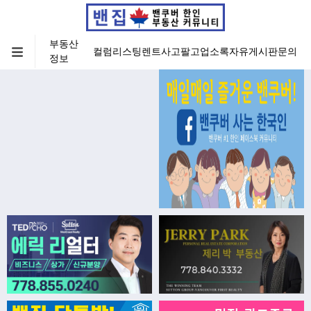
부동산
컬럼
리스팅
렌트
사고팔고
업소록
자유게시판
문의
정보