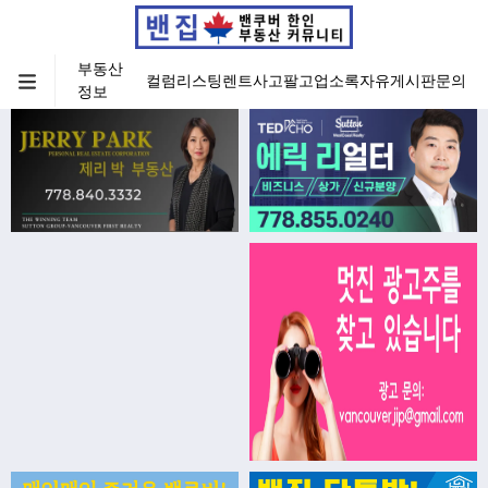
부동산
컬럼
리스팅
렌트
사고팔고
업소록
자유게시판
문의
정보