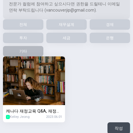
전문가 컬럼에 참여하고 싶으시다면 권한을 드릴테니 이메일
연락 부탁드립니다 (
vancouverjip@gmail.com
).
전체
재무설계
경제
투자
세금
은행
기타
캐나다 재정교육 Q&A, 재정교
Kelley Jeong
2023.06.01
육을 왜 무료로 하세요? 돈벌
2
려는 수작인가요?
작성