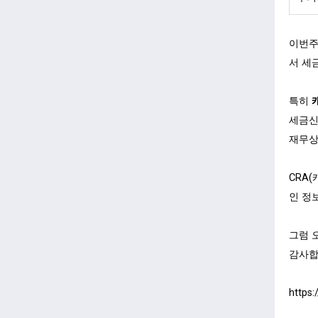
이번주
서 세
특히
세금신
재무상
CRA
인 정
그럼 
감사합
https: