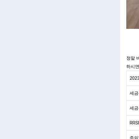
정말 
하시면
202
세금
세금
RR
주의