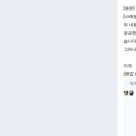
[원문]
[사례
되 내
궁금한
습니다
그러나
이외.
[밴집
목
댓글