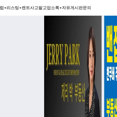
럼
리스팅
렌트
사고팔고
업소록
자유게시판
문의