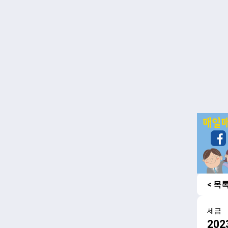
< 목
세금
20