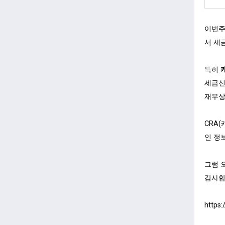
이번주
서 세
특히
세금신
재무상
CRA
인 정
그럼 
감사합
https: