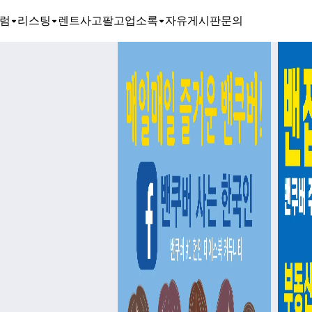
럼
리스팅
렌트
사고팔고
업소록
자유게시판
문의