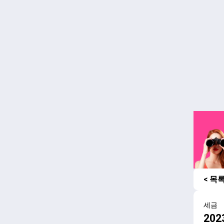
< 목
세금
20