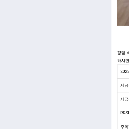
정말 
하시면
202
세금
세금
RR
주의