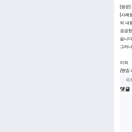
[원문]
[사례
되 내
궁금한
습니다
그러나
이외.
[밴집
목
댓글