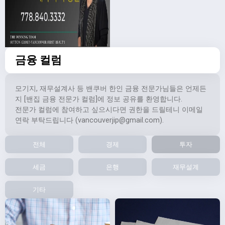
금융 컬럼
모기지, 재무설계사 등 밴쿠버 한인 금융 전문가님들은 언제든
지 [밴집 금융 전문가 컬럼]에 정보 공유를 환영합니다.
전문가 컬럼에 참여하고 싶으시다면 권한을 드릴테니 이메일
연락 부탁드립니다 (
vancouverjip@gmail.com
).
전체
경제
투자
세금
은행
재무설계
기타