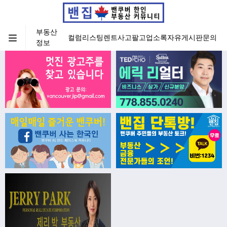
부동산
컬럼
리스팅
렌트
사고팔고
업소록
자유게시판
문의
정보