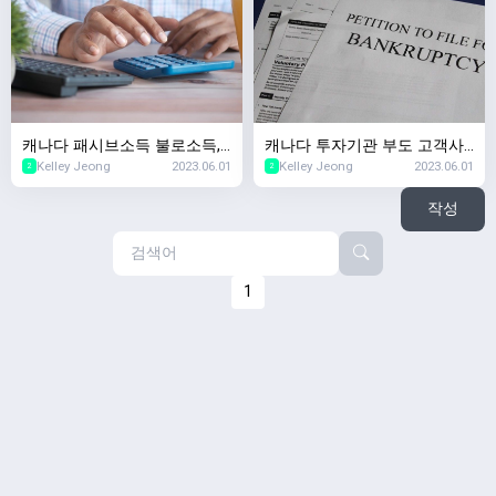
캐나다 패시브소득 불로소득,
캐나다 투자기관 부도 고객사
Kelley Jeong
2023.06.01
Kelley Jeong
2023.06.01
캐나다 부동산투자 & 캐나다
례,캐나다 투자회사가 망하면
2
2
증권투자 차이
제 돈은요..?
작성
1