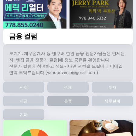
금융 컬럼
모기지, 재무설계사 등 밴쿠버 한인 금융 전문가님들은 언제든
지 [밴집 금융 전문가 컬럼]에 정보 공유를 환영합니다.
전문가 컬럼에 참여하고 싶으시다면 권한을 드릴테니 이메일
연락 부탁드립니다 (
vancouverjip@gmail.com
).
전체
경제
투자
세금
은행
재무설계
기타