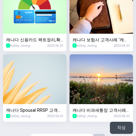
캐나다 신용카드 팩트정리,확
캐나다 보험사 고객사례 '캐나
Kelley Jeong
2023.06.01
Kelley Jeong
2023.06.01
인할때마다 캐나다 신용점수
다서 생명보험샀는데 회사가
2
2
하락한다?
망하면요?'
캐나다 Spousal RRSP 고객사
캐나다 비과세통장 고객사례
Kelley Jeong
2023.06.01
Kelley Jeong
2023.06.01
례 '이혼 후 퇴직연금 재산분할
'TFSA 사용하다가 세금폭탄맞
2
2
은 어떻게되나요?'
았는데요'
작성