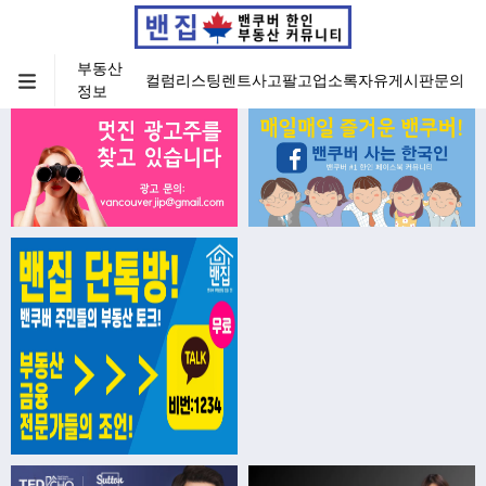
부동산
컬럼
리스팅
렌트
사고팔고
업소록
자유게시판
문의
정보