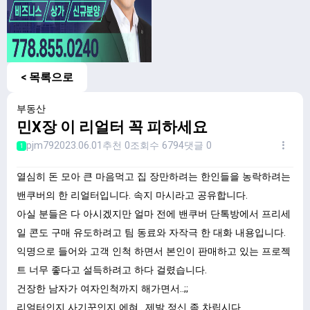
< 목록으로
부동산
민X장 이 리얼터 꼭 피하세요
pjm79
2023.06.01
추천 0
조회수 6794
댓글 0
1
열심히 돈 모아 큰 마음먹고 집 장만하려는 한인들을 농락하려는
밴쿠버의 한 리얼터입니다. 속지 마시라고 공유합니다.
아실 분들은 다 아시겠지만 얼마 전에 밴쿠버 단톡방에서 프리세
일 콘도 구매 유도하려고 팀 동료와 자작극 한 대화 내용입니다.
익명으로 들어와 고객 인척 하면서 본인이 판매하고 있는 프로젝
트 너무 좋다고 설득하려고 하다 걸렸습니다.
건장한 남자가 여자인척까지 해가면서..;;
리얼터인지 사기꾼인지 에혀.. 제발 정신 좀 차립시다.