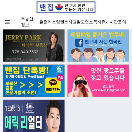
부동산
컬럼
리스팅
렌트
사고팔고
업소록
자유게시판
문의
정보