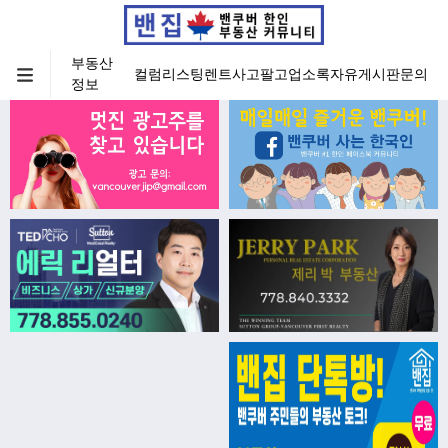
부동산
컬럼
리스팅
렌트
사고팔고
업소록
자유게시판
문의
정보