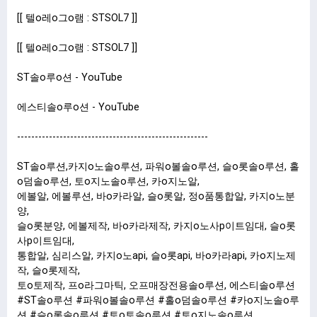
[[ 텔o레o그o램 : STSOL7 ]]
[[ 텔o레o그o램 : STSOL7 ]]
ST솔o루o션 - YouTube
에스티솔o루o션 - YouTube
------------------------------------------------------
ST솔o루션,카지o노솔o루션, 파워o볼솔o루션, 슬o롯솔o루션, 홀
o덤솔o루션, 토o지노솔o루션, 카o지노알,
에볼알, 에볼루션, 바o카라알, 슬o롯알, 정o품통합알, 카지o노분
양,
슬o롯분양, 에볼제작, 바o카라제작, 카지o노사p이트임대, 슬o롯
사p이트임대,
통합알, 심리스알, 카지o노api, 슬o롯api, 바o카라api, 카o지노제
작, 슬o롯제작,
토o토제작, 프o라그마틱, 오프매장전용솔o루션, 에스티솔o루션
#ST솔o루션 #파워o볼솔o루션 #홀o덤솔o루션 #카o지노솔o루
션 #슬o롯솔o루션 #토o토솔o루션 #토o지노솔o루션