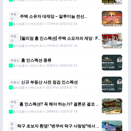
부동
주택 소유자 대재앙 – 알루미늄 전선
산
(Aluminum Wire)
윌리엄홈인스팩션
조회수 2178
추천 0
2024.07.26
2
부동
[윌리엄 홈 인스펙션] 주택 소요자의 재앙 : PB
산
- PIPE
윌리엄홈인스팩션
조회수 2153
추천 0
2024.07.26
2
홈 인스펙션 종류
부동산
윌리엄홈인스팩션
조회수 2239
추천 0
2024.07.24
2
신규 부동산 사전 점검 인스펙션
부동산
윌리엄홈인스팩션
조회수 2527
추천 0
2024.07.19
2
부동
홈 인스펙션!! 꼭 해야 하는가? 결론은 결코 손
산
해가 아니다.
윌리엄홈인스팩션
조회수 2698
추천 1
2024.07.18
2
일
탁구 초보자 환영! "밴쿠버 탁구 사랑방"에서 함
반
께해요!