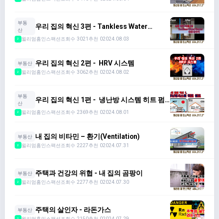
부동
우리 집의 혁신 3편 - Tankless Water
산
Heater
윌리엄홈인스팩션
조회수 3021
추천 0
2024.08.03
2
우리 집의 혁신 2편 - HRV 시스템
부동산
윌리엄홈인스팩션
조회수 3062
추천 0
2024.08.02
2
부동
우리 집의 혁신 1편 - 냉난방 시스템 히트 펌
산
프
윌리엄홈인스팩션
조회수 2369
추천 0
2024.08.01
2
내 집의 비타민 – 환기(Ventilation)
부동산
윌리엄홈인스팩션
조회수 2227
추천 0
2024.07.31
2
주택과 건강의 위협 - 내 집의 곰팡이
부동산
윌리엄홈인스팩션
조회수 2277
추천 0
2024.07.30
2
주택의 살인자 - 라돈가스
부동산
윌리엄홈인스팩션
조회수 2150
추천 0
2024.07.29
2