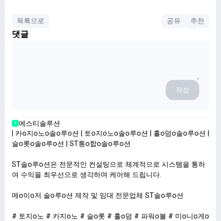
목록으로
공유
추천
댓글
작성
에스티솔루션
1
| 카o지o노o솔o루o션 | 토o지o노o솔o루o션 | 홀o덤o솔o루o션 |
슬o롯o솔o루o션 | ST통o합o솔o루o션
ST솔o루o션은 전문적인 컨설팅으로 체계적으로 시스템을 통하
여 수익을 최우선으로 생각하며 케어해 드립니다.
메o이o저 솔o루o션 제작 및 임대 전문업체 ST솔o루o션
# 토지o노 # 카지o노 # 슬o롯 # 홀o덤 # 파워o볼 # 미o니o게o