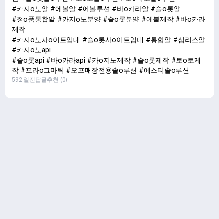
#카지o노알 #에볼알 #에볼루션 #바o카라알 #슬o롯알
#정o품통합알 #카지o노분양 #슬o롯분양 #에볼제작 #바o카라
제작
#카지o노사o이트임대 #슬o롯사o이트임대 #통합알 #심리스알
#카지o노api
#슬o롯api #바o카라api #카o지노제작 #슬o롯제작 #토o토제
작 #프라o그마틱 #오프매장전용솔o루션 #에스티솔o루션
592 일전
답글
추천 (0)