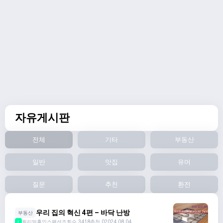
자유게시판
전체
기타
부동산
일반
맛집
유머
질문
추천
환전
우리 집의 혁신 4편 – 바닥 난방
부동산
윌리엄홈인스팩션
조회수 3418
추천 0
2024.08.04
2