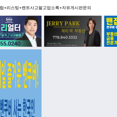
럼
리스팅
렌트
사고팔고
업소록
자유게시판
문의