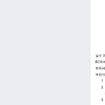
실수 3
BC주에
취득세
부린이가