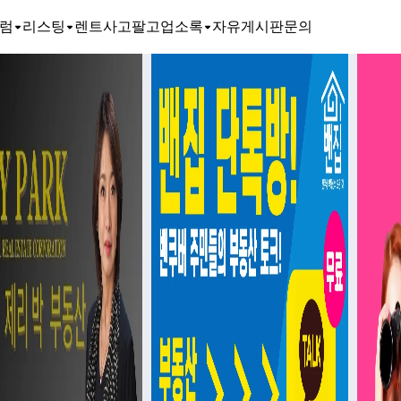
럼
리스팅
렌트
사고팔고
업소록
자유게시판
문의