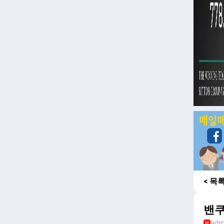
< 목
밴쿠
adm
M