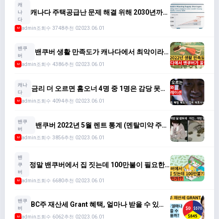
캐
캐나다 주택공급난 문제 해결 위해 2030년까지
나
2,200만 가구 이상 필요
다
admin
조회수 3748
추천 0
2023.06.01
M
밴쿠
밴쿠버 생활 만족도가 캐나다에서 최악이라
버
고!?
admin
조회수 4386
추천 0
2023.06.01
M
캐나
금리 더 오르면 홈오너 4명 중 1명은 감당 못해
다
집 팔아야 한다???
admin
조회수 4094
추천 0
2023.06.01
M
밴쿠
밴쿠버 2022년 5월 렌트 통계 (멘탈미약 주
버
의)
admin
조회수 3856
추천 0
2023.06.01
M
밴
정말 밴쿠버에서 집 짓는데 100만불이 필요한
쿠
가??? (모든 비용 계산해보았다)
버
admin
조회수 6680
추천 0
2023.06.01
M
밴쿠
BC주 재산세 Grant 혜택, 얼마나 받을 수 있나?
버
(종류와 자격조건)
admin
조회수 6062
추천 0
2023.06.01
M