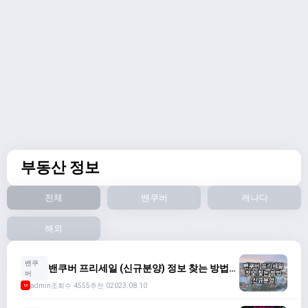
부동산 정보
전체
밴쿠버
캐나다
해외
밴쿠
밴쿠버 프리세일 (신규분양) 정보 찾는 방법
버
2023
admin
조회수 4555
추천 0
2023.08.10
M