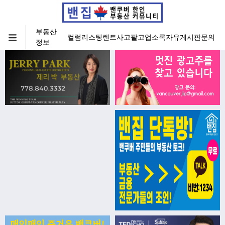
부동산
컬럼
리스팅
렌트
사고팔고
업소록
자유게시판
문의
정보