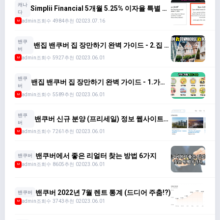
캐나
Simplii Financial 5개월 5.25% 이자율 특별 혜
다
택 (7월 31일 전에 등록)
admin
조회수 4984
추천 0
2023.07.16
M
밴쿠
밴집 밴쿠버 집 장만하기 완벽 가이드 - 2.집 종
버
류 선택
admin
조회수 5927
추천 0
2023.06.01
M
밴쿠
밴집 밴쿠버 집 장만하기 완벽 가이드 - 1.가용
버
자금 확인 및 대출 계획
admin
조회수 5589
추천 0
2023.06.01
M
밴쿠
밴쿠버 신규 분양 (프리세일) 정보 웹사이트
버
모음
admin
조회수 7261
추천 0
2023.06.01
M
밴쿠버에서 좋은 리얼터 찾는 방법 6가지
밴쿠버
admin
조회수 8605
추천 0
2023.06.01
M
밴쿠버 2022년 7월 렌트 통계 (드디어 주춤!?)
밴쿠버
admin
조회수 3743
추천 0
2023.06.01
M