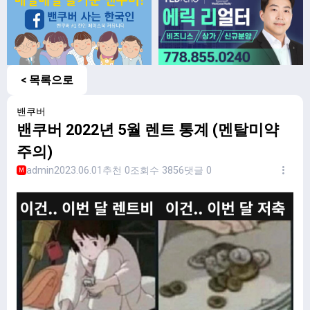
< 목록으로
밴쿠버
밴쿠버 2022년 5월 렌트 통계 (멘탈미약
주의)
admin
2023.06.01
추천 0
조회수 3856
댓글 0
M