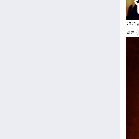
202
리튼 (