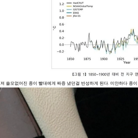
져 쓸모없어진 종이 빨대에게 짜증 냈던걸 반성하게 된다. 미안하다 종이 