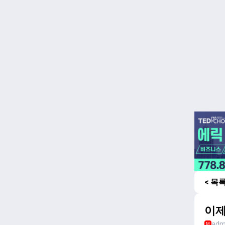
< 목
이제
adm
M