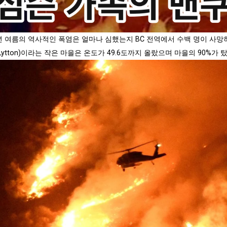
1년 여름의 역사적인 폭염은 얼마나 심했는지 BC 전역에서 수백 명이 사망
Lytton)이라는 작은 마을은 온도가 49.6도까지 올랐으며 마을의 90%가 