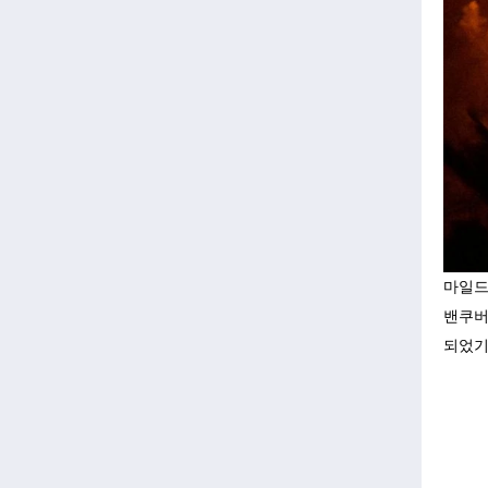
마일드
밴쿠버
되었기