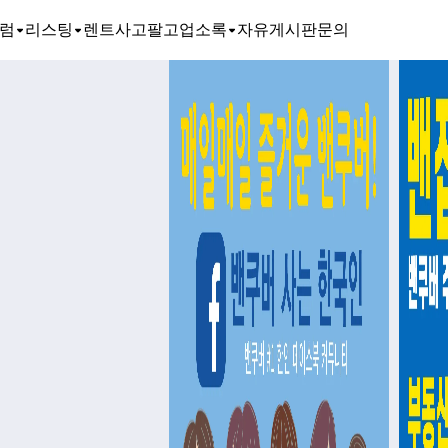
럼
리스팅
렌트
사고팔고
업소록
자유게시판
문의