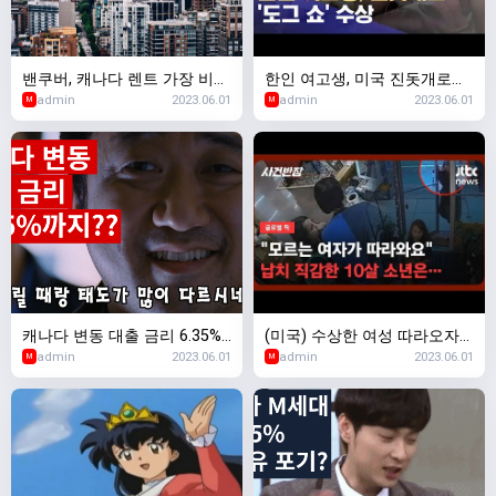
밴쿠버, 캐나다 렌트 가장 비싼
한인 여고생, 미국 진돗개로
admin
2023.06.01
admin
2023.06.01
톱 4 지역 싹쓸이
'도그 쇼' 수상
M
M
캐나다 변동 대출 금리 6.35%
(미국) 수상한 여성 따라오자…
admin
2023.06.01
admin
2023.06.01
까지 오를 듯
가게 직원에 "엄마인 척 해주세
M
M
요"