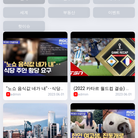
세계
부동산
이벤트
핫이슈
"노쇼 음식값 네가 내"‥식당
(2022 카타르 월드컵 결승) 아
admin
2023.06.01
admin
2023.06.01
주인 황당 요구 (2023.01.03/
르헨티나 vs. 프랑스 FULL 하이
M
M
뉴스투데이/MBC)
라이트