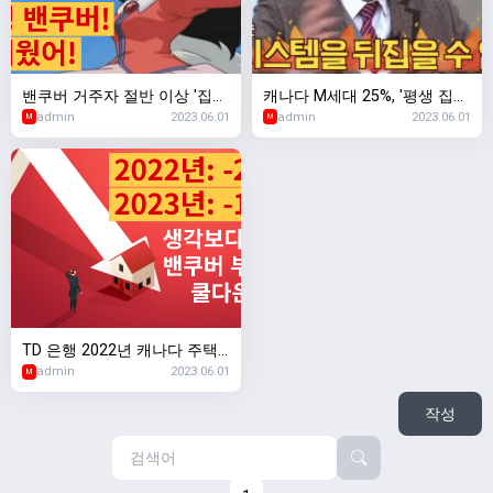
밴쿠버 거주자 절반 이상 '집값
캐나다 M세대 25%, '평생 집
admin
2023.06.01
admin
2023.06.01
비싸 떠날수도'
소유 할 수 없다'고 생각
M
M
TD 은행 2022년 캐나다 주택
admin
2023.06.01
판매 23% 감소 예상, 2023년
M
마저 11.9% 감소
작성