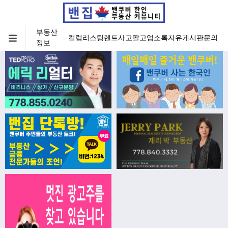
부동산
컬럼
리스팅
렌트
사고팔고
업소록
자유게시판
문의
정보