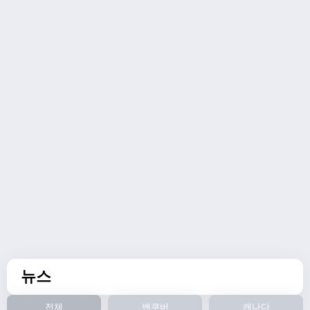
뉴스
전체
밴쿠버
캐나다