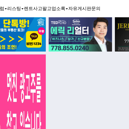
럼
리스팅
렌트
사고팔고
업소록
자유게시판
문의