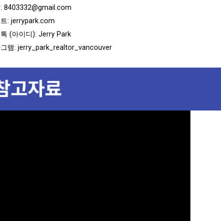
:
8403332@gmail.com
 jerrypark.com
 (아이디): Jerry Park
: jerry_park_realtor_vancouver