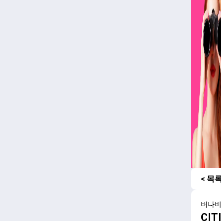
< 목
버나
CI