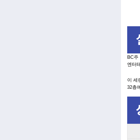
BC주
엔터테
이 세
32층