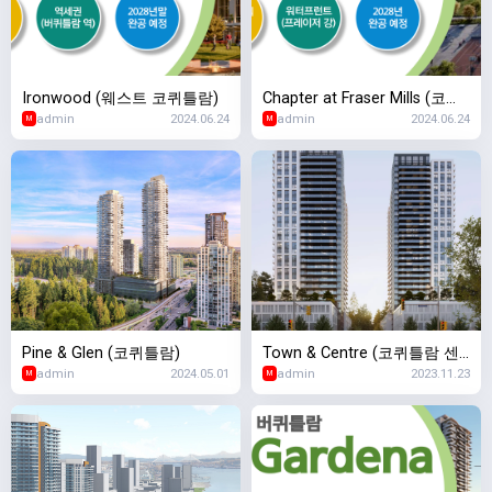
Ironwood (웨스트 코퀴틀람)
Chapter at Fraser Mills (코퀴
admin
2024.06.24
admin
2024.06.24
틀람 프레이저 밀스)
M
M
Pine & Glen (코퀴틀람)
Town & Centre (코퀴틀람 센
admin
2024.05.01
admin
2023.11.23
터)
M
M