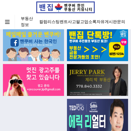
부동산
컬럼
리스팅
렌트
사고팔고
업소록
자유게시판
문의
정보