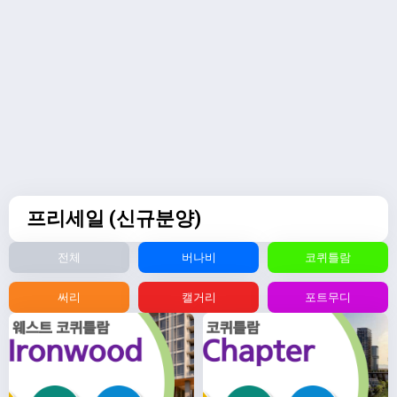
프리세일 (신규분양)
전체
버나비
코퀴틀람
써리
캘거리
포트무디