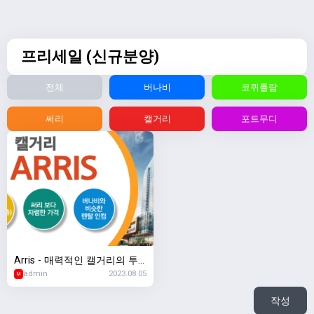
프리세일 (신규분양)
전체
버나비
코퀴틀람
써리
캘거리
포트무디
Arris - 매력적인 캘거리의 투
admin
2023.08.05
자용 프로젝트
M
작성