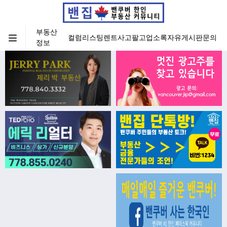
부동산
컬럼
리스팅
렌트
사고팔고
업소록
자유게시판
문의
정보