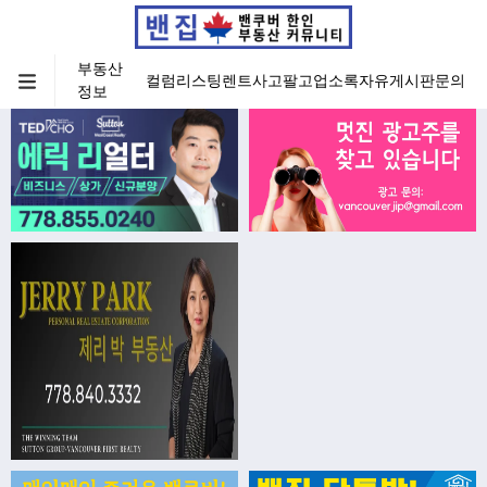
부동산
컬럼
리스팅
렌트
사고팔고
업소록
자유게시판
문의
정보