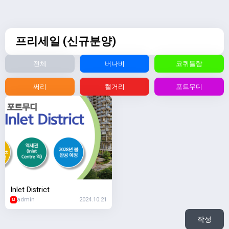
프리세일 (신규분양)
전체
버나비
코퀴틀람
써리
캘거리
포트무디
Inlet District
admin
2024.10.21
M
작성