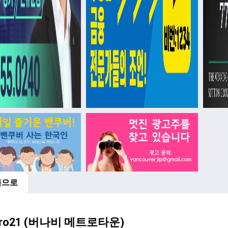
록으로
비
tro21 (버나비 메트로타운)