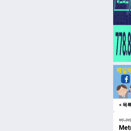
< 목
버나
Me