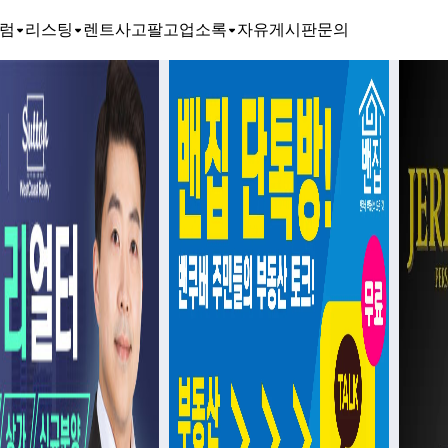
럼
리스팅
렌트
사고팔고
업소록
자유게시판
문의