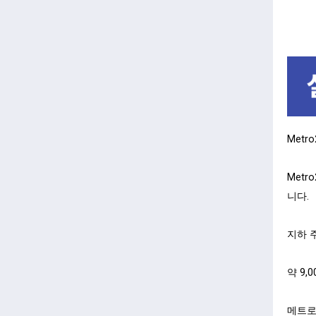
Metr
Met
니다.
지하 
약 9
메트로타