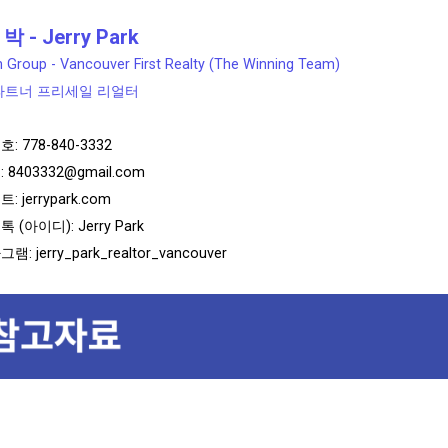
박 - Jerry Park
 Group - Vancouver First Realty (The Winning Team)
파트너 프리세일 리얼터
호:
778-840-3332
:
8403332@gmail.com
트:
jerrypark.com
 (아이디): Jerry Park
: jerry_park_realtor_vancouver