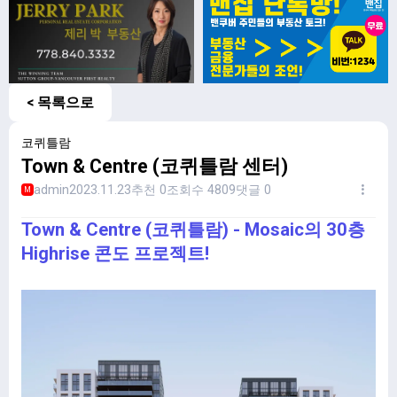
< 목록으로
코퀴틀람
Town & Centre (코퀴틀람 센터)
admin
2023.11.23
추천 0
조회수 4809
댓글 0
M
Town & Centre (코퀴틀람) - Mosaic의 30층
Highrise 콘도 프로젝트!