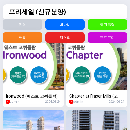
프리세일 (신규분양)
전체
버나비
코퀴틀람
써리
캘거리
포트무디
Ironwood (웨스트 코퀴틀람)
Chapter at Fraser Mills (코퀴
admin
2024.06.24
admin
2024.06.24
틀람 프레이저 밀스)
M
M