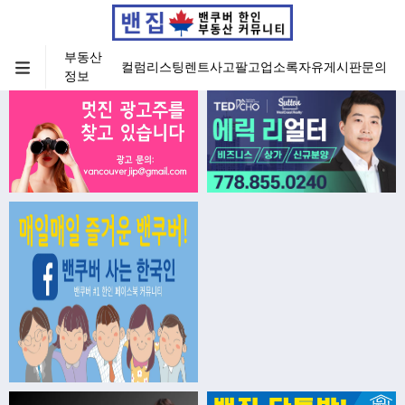
부동산
컬럼
리스팅
렌트
사고팔고
업소록
자유게시판
문의
정보