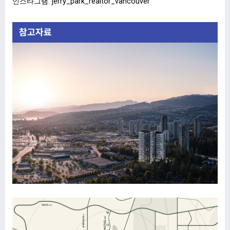
인스타그램: jerry_park_realtor_vancouver