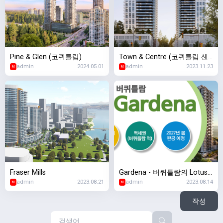
Pine & Glen (코퀴틀람)
Town & Centre (코퀴틀람 센
admin
2024.05.01
admin
2023.11.23
터)
M
M
Fraser Mills
Gardena - 버퀴틀람의 Lotus
admin
2023.08.21
admin
2023.08.14
at Gardena 프로젝트
M
M
작성