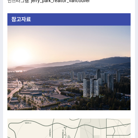
인스타그램: jerry_park_realtor_vancouver