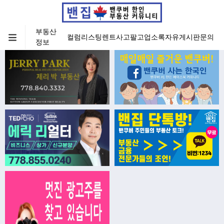
부동산
컬럼
리스팅
렌트
사고팔고
업소록
자유게시판
문의
정보