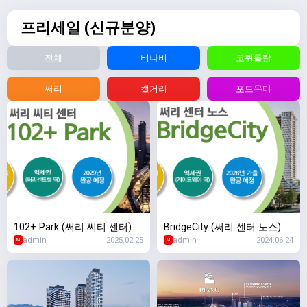
프리세일 (신규분양)
전체
버나비
코퀴틀람
써리
캘거리
포트무디
102+ Park (써리 씨티 센터)
BridgeCity (써리 센터 노스)
admin
2025.02.25
admin
2024.06.24
M
M