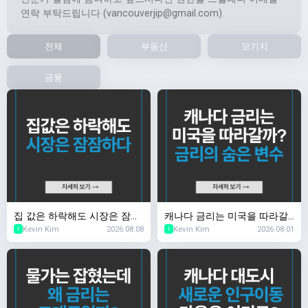
연락 부탁드립니다 (
vancouverjip@gmail.com
).
전체
부동산
모기지
금융
집 값은 하락해도 시장은 잠잠
캐나다 금리는 미국을 따라갈
Kevin Kim
2026.08.08
Kevin Kim
2026.08.01
하다
까? 금리의 숨은 변수
2
2