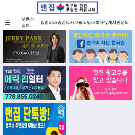
부동산
컬럼
리스팅
렌트
사고팔고
업소록
자유게시판
문의
정보