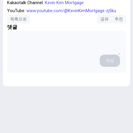
Kakaotalk Channel:
Kevin Kim Mortgage
YouTube:
www.youtube.com/@KevinKimMortgage-zj5ku
목록으로
공유
추천
댓글
작성