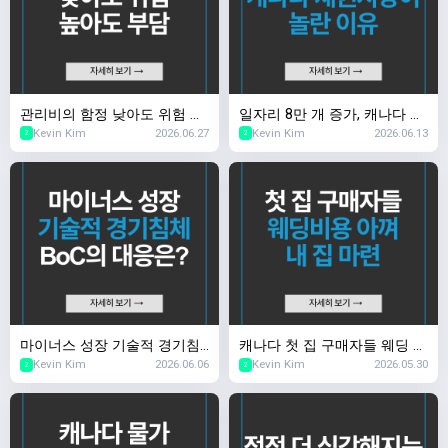
관리비의 함정 낮아도 위험 높
일자리 8만 개 증가, 캐나다 채
Kevin Kim
2026.06.27
Kevin Kim
2026.06.13
아도 부담
권시장이 놀란 이유
2
2
마이너스 성장 기술적 경기침
캐나다 첫 집 구매자들 웨딩 비
Kevin Kim
2026.06.06
Kevin Kim
2026.05.30
체, BoC의 대응은?
용 아껴 내 집 마련
2
2