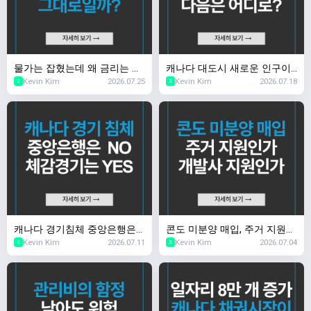
물가는 잡혔는데 왜 금리는 그
캐나다 대도시 새로운 인구이
Kevin Kim
2026.07.25
Kevin Kim
2026.07.18
대로일까?
동 다음은 어디로?
2
2
캐나다 경기침체 중앙은행은
콘도 미분양 매입, 주거 지원인
Kevin Kim
2026.07.11
Kevin Kim
2026.07.04
NO, 체감 경기는 YES
가 개발사 지원인가
2
2