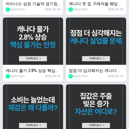
마이너스 성장 기술적 경기침
캐나다 첫 집 구매자들 웨딩 비
Kevin Kim
2026.06.06
Kevin Kim
2026.05.30
체, BoC의 대응은?
용 아껴 내 집 마련
2
2
캐나다 물가 2.8% 상승 핵심
점점 더 심각해지는 캐나다 실
Kevin Kim
2026.05.24
Kevin Kim
2026.05.16
물가는 안정
업률 문제
2
2