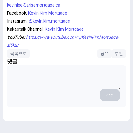
kevinlee@arisemortgage.ca
Facebook:
Kevin Kim Mortgage
Instagram:
@kevin.kim.mortgage
Kakaotalk Channel:
Kevin Kim Mortgage
YouTube:
https://www.youtube.com/@KevinKimMortgage-
zj5ku/
목록으로
공유
추천
댓글
작성