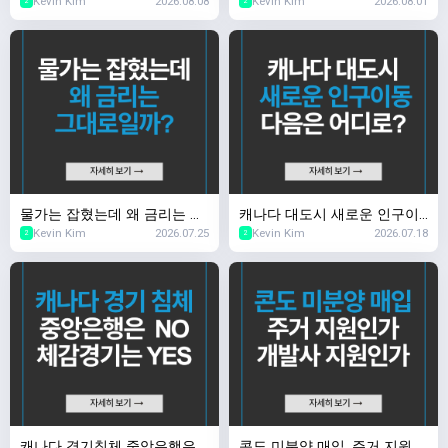
Kevin Kim
2026.08.08
Kevin Kim
2026.08.01
하다
까? 금리의 숨은 변수
2
2
물가는 잡혔는데 왜 금리는 그
캐나다 대도시 새로운 인구이
Kevin Kim
2026.07.25
Kevin Kim
2026.07.18
대로일까?
동 다음은 어디로?
2
2
캐나다 경기침체 중앙은행은
콘도 미분양 매입, 주거 지원인