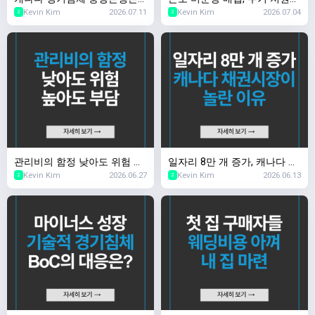
Kevin Kim
2026.07.11
Kevin Kim
2026.07.04
NO, 체감 경기는 YES
가 개발사 지원인가
2
2
관리비의 함정 낮아도 위험 높
일자리 8만 개 증가, 캐나다 채
Kevin Kim
2026.06.27
Kevin Kim
2026.06.13
아도 부담
권시장이 놀란 이유
2
2