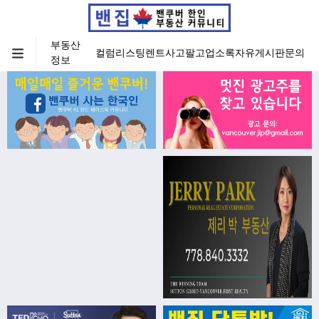
부동산
컬럼
리스팅
렌트
사고팔고
업소록
자유게시판
문의
정보