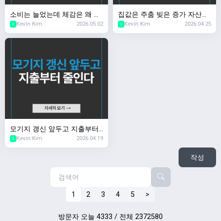
소비는 늘었는데 체감은 왜 다
집값은 주춤 빚은 증가 자산은
Kevin Kim
2026.05.02
Kevin Kim
2026.04.25
를까?
어디로?
2
2
모기지 갱신 앞두고 지출부터
Kevin Kim
2026.04.19
줄인다
2
작성
1
2
3
4
5
>
방문자 오늘 4333 / 전체 2372580