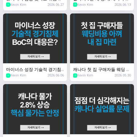
Kevin Kim
2026.06.27
Kevin Kim
2026.06.13
아도 부담
권시장이 놀란 이유
2
2
마이너스 성장 기술적 경기침
캐나다 첫 집 구매자들 웨딩 비
Kevin Kim
2026.06.06
Kevin Kim
2026.05.30
체, BoC의 대응은?
용 아껴 내 집 마련
2
2