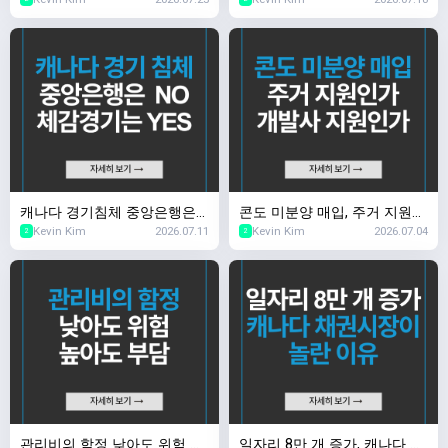
대로일까?
동 다음은 어디로?
캐나다 경기침체 중앙은행은
콘도 미분양 매입, 주거 지원인
Kevin Kim
2026.07.11
Kevin Kim
2026.07.04
NO, 체감 경기는 YES
가 개발사 지원인가
2
2
관리비의 함정 낮아도 위험 높
일자리 8만 개 증가, 캐나다 채