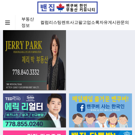
부동산
컬럼
리스팅
렌트
사고팔고
업소록
자유게시판
문의
정보