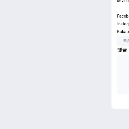
kevin
ㅤ
Faceb
Insta
Kakaot
목
댓글