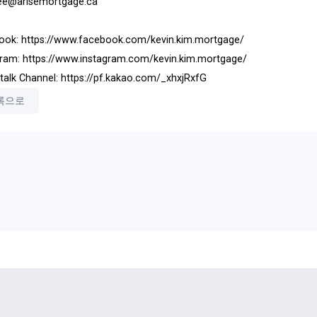
lee@arisemortgage.ca
ook: https://www.facebook.com/kevin.kim.mortgage/
gram: https://www.instagram.com/kevin.kim.mortgage/
alk Channel: https://pf.kakao.com/_xhxjRxfG
록으로