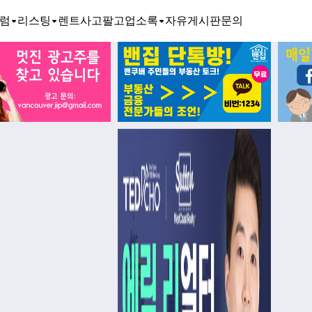
럼
리스팅
렌트
사고팔고
업소록
자유게시판
문의