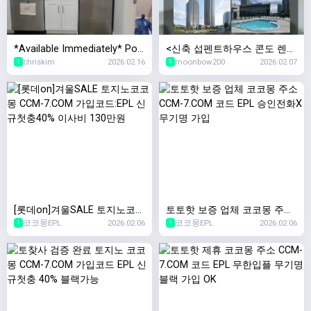
*Available Immediately* Port
<신축 섭펜트하우스 콘도 렌트
chriskim
2026.02.16
moonbow200
2026.02.07
Coquitlam Fremont Village 오
> Modern Sub-Penthouse 2B
1
1
피스 공간 서브리스
DR + 2BATH Condo in Heart
of Surrey Central
[롯데on]겨울SALE 토지노코코
토토핫 보증 업체 코코몽 주소
코코몽EPL
2026.02.06
코코몽EPL
2026.02.06
몽 CCM-7.COM 가입코드:EPL
CCM-7.COM 코드 EPL 승인전
1
1
신규첫충40% 이사비 130만원
화X 무기명 가입