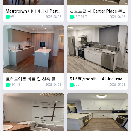
Metrotown 버나비에서 Patte
길포드몰 뒤 Cartier Place 콘
루닌
2026.08.03
콘도렌트
2026.06.16
rson 역앞 신축 콘도에서 두달
도 렌트합니다
1
1
간 쉐어할 룸메 구합니다![여성
전용]
로히드역몰 바로 옆 신축 콘도!
$1,680/month – All-Inclusive
새이나
2026.06.05
vac
2026.05.01
8/1일 2베드 + 2베스 + 1덴 입
Large 1BR In-Law Suite (Lad
1
1
주자 찾습니다!
ner, Delta)