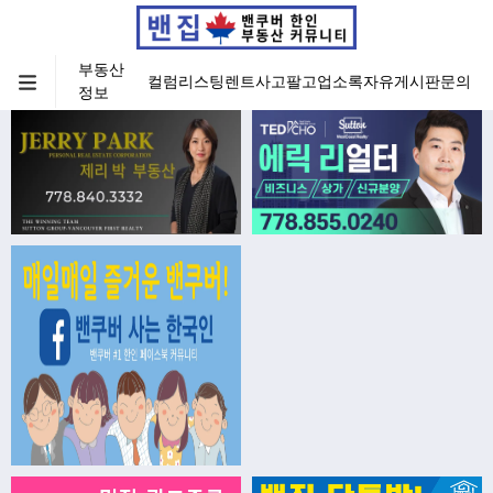
부동산
컬럼
리스팅
렌트
사고팔고
업소록
자유게시판
문의
정보