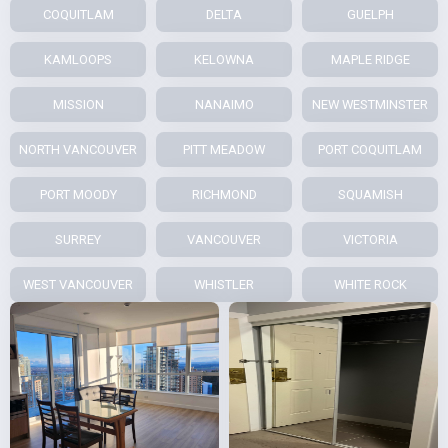
COQUITLAM
DELTA
GUELPH
KAMLOOPS
KELOWNA
MAPLE RIDGE
MISSION
NANAIMO
NEW WESTMINSTER
NORTH VANCOUVER
PITT MEADOW
PORT COQUITLAM
PORT MOODY
RICHMOND
SQUAMISH
SURREY
VANCOUVER
VICTORIA
WEST VANCOUVER
WHISTLER
WHITE ROCK