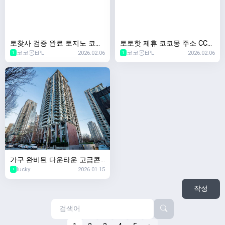
토찾사 검증 완료 토지노 코코
토토핫 제휴 코코몽 주소 CCM
코코몽EPL
2026.02.06
코코몽EPL
2026.02.06
몽 CCM-7.COM 가입코드 EPL
-7.COM 코드 EPL 무한입플 무
1
1
신규첫충 40% 블랙가능
기명 블랙 가입 OK
가구 완비된 다운타운 고급콘
lucky
2026.01.15
도 29층 랜트 ( 2026년 3월5일
1
입주가능)
작성