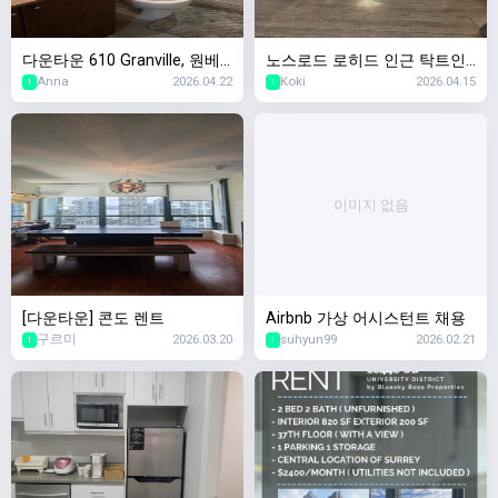
다운타운 610 Granville, 원베
노스로드 로히드 인근 탁트인
Anna
2026.04.22
Koki
2026.04.15
드룸유닛 $2400 6월1일입주
베이스먼트 방2/욕실1
1
1
이미지 없음
[다운타운] 콘도 렌트
Airbnb 가상 어시스턴트 채용
구르미
2026.03.20
suhyun99
2026.02.21
1
1