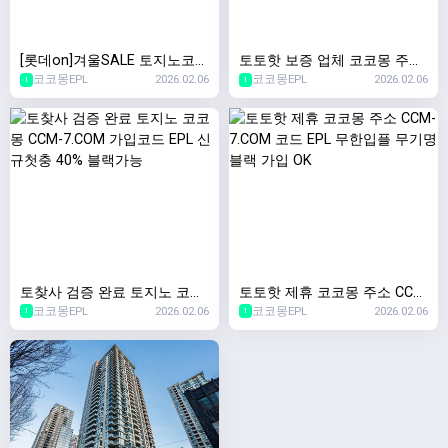
[롯데on]겨울SALE 토지노코코
토토핫 보증 업체 코코몽 주소
코코몽EPL
2026.02.06
코코몽EPL
2026.02.06
몽 CCM-7.COM 가입코드:EPL
CCM-7.COM 코드 EPL 승인전
1
1
신규첫충40% 이사비 130만원
화X 무기명 가입
토찾사 검증 완료 토지노 코코
토토핫 제휴 코코몽 주소 CCM
코코몽EPL
2026.02.06
코코몽EPL
2026.02.06
몽 CCM-7.COM 가입코드 EPL
-7.COM 코드 EPL 무한입플 무
1
1
신규첫충 40% 블랙가능
기명 블랙 가입 OK