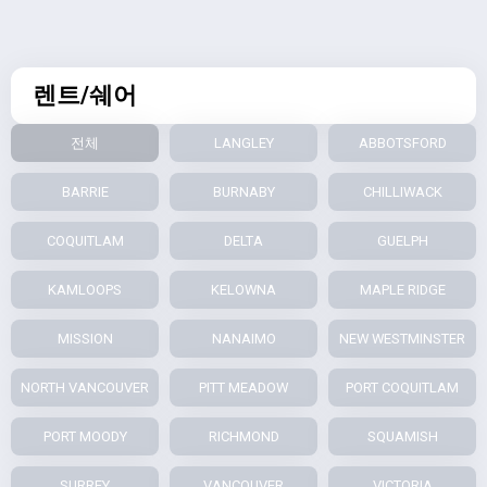
렌트/쉐어
전체
LANGLEY
ABBOTSFORD
BARRIE
BURNABY
CHILLIWACK
COQUITLAM
DELTA
GUELPH
KAMLOOPS
KELOWNA
MAPLE RIDGE
MISSION
NANAIMO
NEW WESTMINSTER
NORTH VANCOUVER
PITT MEADOW
PORT COQUITLAM
PORT MOODY
RICHMOND
SQUAMISH
SURREY
VANCOUVER
VICTORIA