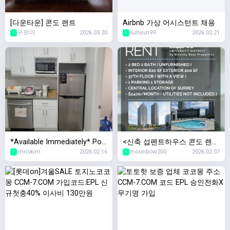
[다운타운] 콘도 렌트
Airbnb 가상 어시스턴트 채용
구르미
2026.03.20
suhyun99
2026.02.21
1
1
*Available Immediately* Port
<신축 섭펜트하우스 콘도 렌트
chriskim
2026.02.16
moonbow200
2026.02.07
Coquitlam Fremont Village 오
> Modern Sub-Penthouse 2B
1
1
피스 공간 서브리스
DR + 2BATH Condo in Heart
of Surrey Central