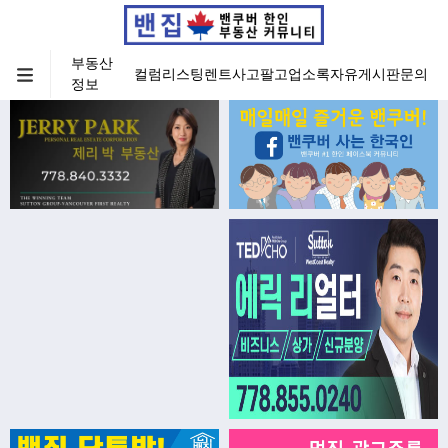
부동산
컬럼
리스팅
렌트
사고팔고
업소록
자유게시판
문의
정보