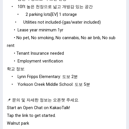
• 10ft 높은 천장으로 넓고 개방감 있는 공간
• 2 parking lots[EV] 1 storage
• Utilities not included-(gas/water included)
• Lease year minimum 1yr
• No pet, No smoking, No cannabis, No air bnb, No sub
rent
• Tenant Insurance needed
• Employment verification
학교 정보:
• Lynn Fripps Elementary: 도보 2분
• Yorkson Creek Middle School: 도보 5분
📌 문의 및 자세한 정보는 오픈챗 주세요.
Start an Open Chat on KakaoTalk!
Tap the link to get started.
Walnut park