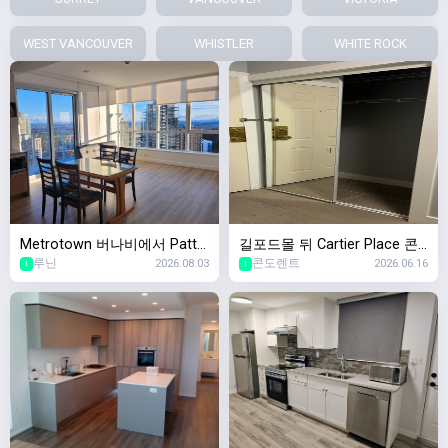
WEST VANCOUVER
WHISTLER
WHITE ROCK
Metrotown 버나비에서 Patte
길포드몰 뒤 Cartier Place 콘
루닌
2026.08.03
콘도렌트
2026.06.16
rson 역앞 신축 콘도에서 두달
도 렌트합니다
1
1
간 쉐어할 룸메 구합니다![여성
전용]