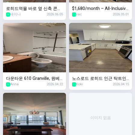
로히드역몰 바로 옆 신축 콘도!
$1,680/month – All-Inclusive
새이나
2026.06.05
vac
2026.05.01
8/1일 2베드 + 2베스 + 1덴 입
Large 1BR In-Law Suite (Lad
1
1
주자 찾습니다!
ner, Delta)
다운타운 610 Granville, 원베
노스로드 로히드 인근 탁트인
Anna
2026.04.22
Koki
2026.04.15
드룸유닛 $2400 6월1일입주
베이스먼트 방2/욕실1
1
1
이미지 없음