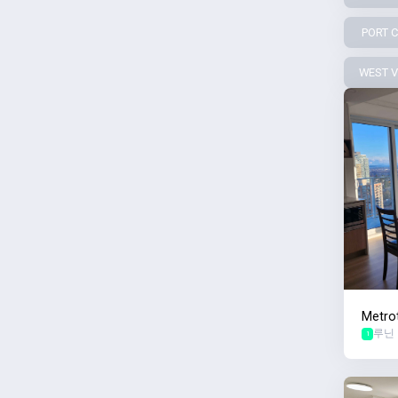
PORT 
WEST 
Metr
루닌
신축 
1
니다!