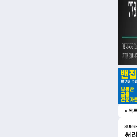
< 목
SURR
써리 