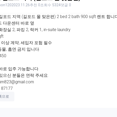
rson120
2023.11.26
추천 0
조회수 5324
댓글 0
포드 지역 (길포드 몰 맞은편) 2 bed 2 bath 900 sqft 렌트 합니다
 다운센터 바로 옆.
화장실 2, 파킹 2, 락커 1, in-suite laundry
qft
 이상 계약, 세입자 포험 필수
물, 흡연 금지 입니다.
450
바로 입주 가능합니다.
있으신 분들은 연락 주세요.
kim823@gmail.com
187177
록으로