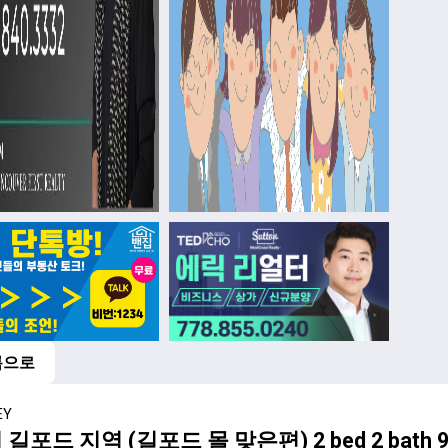
록으로
EY
길포드 지역 (길포드 몰 맞은편) 2 bed 2 bath 90