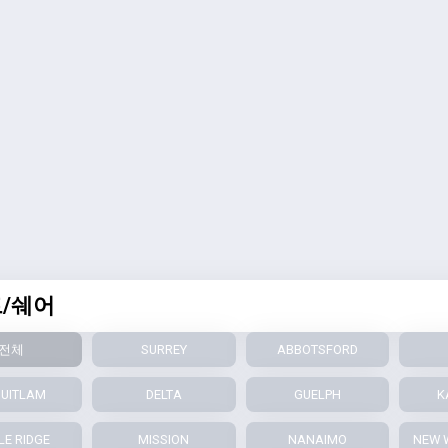
/쉐어
전체
SURREY
ABBOTSFORD
UITLAM
DELTA
GUELPH
K
E RIDGE
MISSION
NANAIMO
NEW 