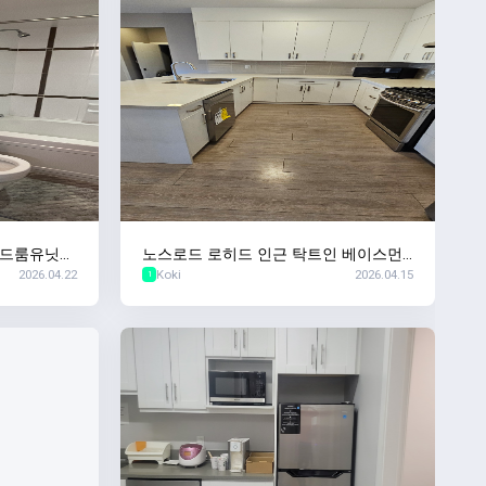
 원베드룸유닛
노스로드 로히드 인근 탁트인 베이스먼
2026.04.22
Koki
2026.04.15
트 방2/욕실1
1