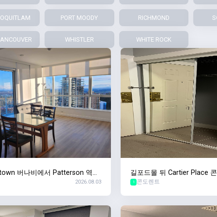
COQUITLAM
PORT MOODY
RICHMOND
S
VANCOUVER
WHISTLER
WHITE ROCK
otown 버나비에서 Patterson 역앞
길포드몰 뒤 Cartier Place
2026.08.03
콘도렌트
콘도에서 두달간 쉐어할 룸메 구합
니다
1
[여성전용]