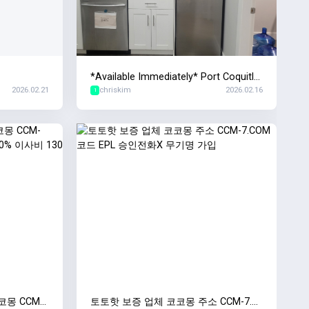
용
*Available Immediately* Port Coquitla
2026.02.21
chriskim
2026.02.16
m Fremont Village 오피스 공간 서브리
1
스
코몽 CCM-
토토핫 보증 업체 코코몽 주소 CCM-7.C