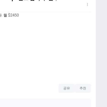
. 월 $2450
공유
추천