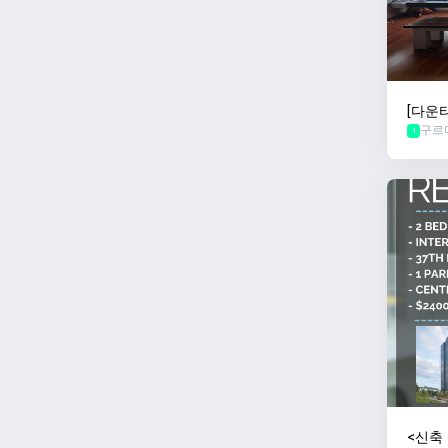
[다운
구르
1
<신축