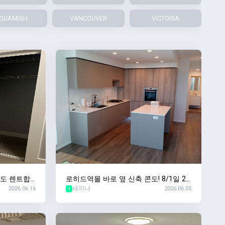
QUAMISH
VANCOUVER
VICTORIA
 콘도 렌트합
로히드역몰 바로 옆 신축 콘도! 8/1일 2
2026.06.16
새이나
2026.06.05
베드 + 2베스 + 1덴 입주자 찾습니다!
1