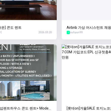
타운] 콘도 렌트
Airbnb 가상 어시스턴트 채
미
2026.03.20
suhyun99
1
 섭펜트하우스 콘도 렌트> Modern
[롯데on]겨울SALE 토지노코