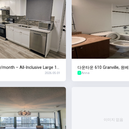
/month – All-Inclusive Large 1B
다운타운 610 Granville,
2026.05.01
Anna
aw Suite (Ladner, Delta)
$2400 6월1일입주
1
이미지 없음