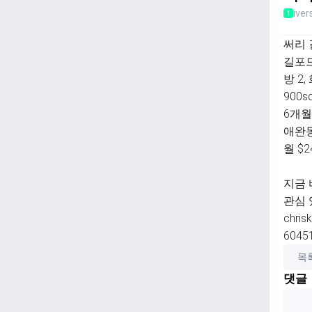
ive
1
써리 길
길포드
방 2, 
900s
6개월
애완동
월 $2
지금 
관심 
chris
6045
목
댓글