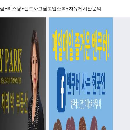
럼
리스팅
렌트
사고팔고
업소록
자유게시판
문의