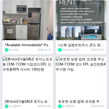
*Available Immediately* Port
<신축 섭펜트하우스 콘도 렌트
chriskim
2026.02.16
moonbow200
2026.02.07
Coquitlam Fremont Village 오
> Modern Sub-Penthouse 2B
1
1
피스 공간 서브리스
DR + 2BATH Condo in Heart
of Surrey Central
[롯데on]겨울SALE 토지노코코
토토핫 보증 업체 코코몽 주소
코코몽EPL
2026.02.06
코코몽EPL
2026.02.06
몽 CCM-7.COM 가입코드:EPL
CCM-7.COM 코드 EPL 승인전
1
1