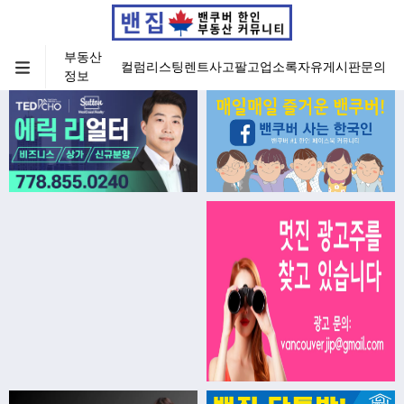
부동산
컬럼
리스팅
렌트
사고팔고
업소록
자유게시판
문의
정보