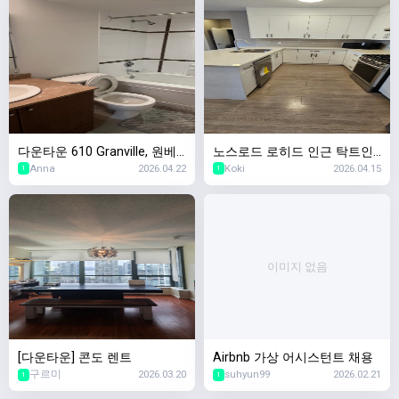
다운타운 610 Granville, 원베
노스로드 로히드 인근 탁트인
Anna
2026.04.22
Koki
2026.04.15
드룸유닛 $2400 6월1일입주
베이스먼트 방2/욕실1
1
1
이미지 없음
[다운타운] 콘도 렌트
Airbnb 가상 어시스턴트 채용
구르미
2026.03.20
suhyun99
2026.02.21
1
1