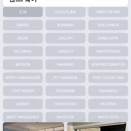
전체
COQUITLAM
ABBOTSFORD
BARRIE
BURNABY
CHILLIWACK
DELTA
GUELPH
KAMLOOPS
KELOWNA
LANGLEY
MAPLE RIDGE
MISSION
NANAIMO
NEW WESTMINSTER
NORTH VANCOUVER
PITT MEADOW
PORT COQUITLAM
PORT MOODY
RICHMOND
SQUAMISH
SURREY
VANCOUVER
VICTORIA
WEST VANCOUVER
WHISTLER
WHITE ROCK