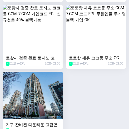
신규첫충40% 이사비 130만원
화X 무기명 가입
토찾사 검증 완료 토지노 코코
토토핫 제휴 코코몽 주소 CCM
코코몽EPL
2026.02.06
코코몽EPL
2026.02.06
몽 CCM-7.COM 가입코드 EPL
-7.COM 코드 EPL 무한입플 무
1
1
신규첫충 40% 블랙가능
기명 블랙 가입 OK
가구 완비된 다운타운 고급콘