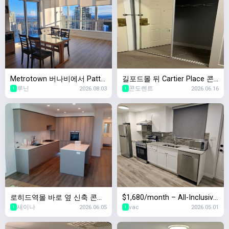
Metrotown 버나비에서 Patte
길포드몰 뒤 Cartier Place 콘
루닌
2026.08.03
콘도렌트
2026.06.16
rson 역앞 신축 콘도에서 두달
도 렌트합니다
1
1
간 쉐어할 룸메 구합니다![여성
전용]
로히드역몰 바로 옆 신축 콘도!
$1,680/month – All-Inclusive
새이나
2026.06.05
vac
2026.05.01
8/1일 2베드 + 2베스 + 1덴 입
Large 1BR In-Law Suite (Lad
1
1
주자 찾습니다!
ner, Delta)