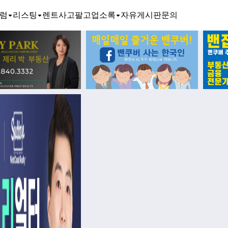
럼
리스팅
렌트
사고팔고
업소록
자유게시판
문의