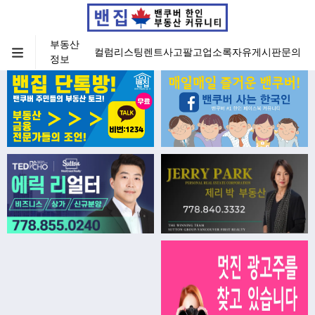
부동산
컬럼
리스팅
렌트
사고팔고
업소록
자유게시판
문의
정보