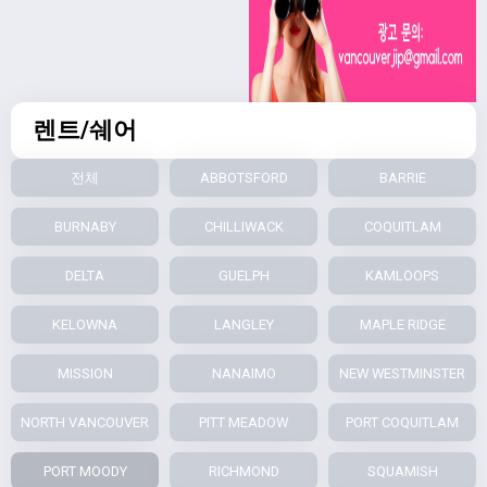
렌트/쉐어
전체
ABBOTSFORD
BARRIE
BURNABY
CHILLIWACK
COQUITLAM
DELTA
GUELPH
KAMLOOPS
KELOWNA
LANGLEY
MAPLE RIDGE
MISSION
NANAIMO
NEW WESTMINSTER
NORTH VANCOUVER
PITT MEADOW
PORT COQUITLAM
PORT MOODY
RICHMOND
SQUAMISH