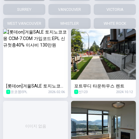
SURREY
VANCOUVER
VICTORIA
WEST VANCOUVER
WHISTLER
WHITE ROCK
[롯데on]겨울SALE 토지노코코
포트무디 타운하우스 렌트
코코몽EPL
2026.02.06
션123
2024.10.12
몽 CCM-7.COM 가입코드:EPL
1
1
신규첫충40% 이사비 130만원
이미지 없음