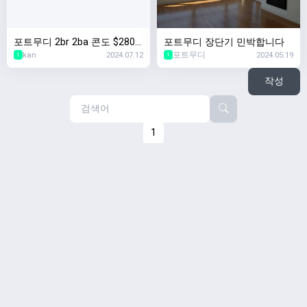
포트무디 2br 2ba 콘도 $2800
포트무디 장단기 민박합니다
kan
2024.07.12
포트무디
2024.05.19
(10분거리)
1
1
작성
1