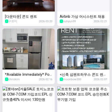
[다운타운] 콘도 렌트
Airbnb 가상 어시스턴트 채용
구르미
2026.03.20
suhyun99
2026.02.21
1
1
*Available Immediately* Port
<신축 섭펜트하우스 콘도 렌트
chriskim
2026.02.16
moonbow200
2026.02.07
Coquitlam Fremont Village 오
> Modern Sub-Penthouse 2B
1
1
피스 공간 서브리스
DR + 2BATH Condo in Heart
of Surrey Central