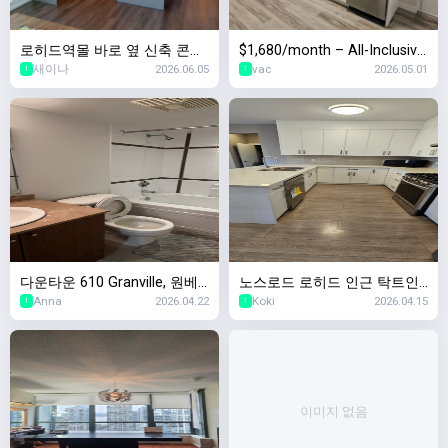
로히드역몰 바로 옆 신축 콘도!
$1,680/month – All-Inclusive
새이나
2026.06.05
vac
2026.05.01
8/1일 2베드 + 2베스 + 1덴 입
Large 1BR In-Law Suite (Lad
1
1
주자 찾습니다!
ner, Delta)
다운타운 610 Granville, 원베
노스로드 로히드 인근 탁트인
Anna
2026.04.22
Koki
2026.04.15
드룸유닛 $2400 6월1일입주
베이스먼트 방2/욕실1
1
1
이미지 없음