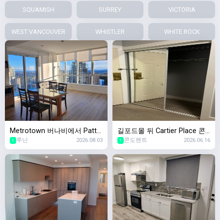
SQUAMISH
SURREY
VICTORIA
WEST VANCOUVER
WHISTLER
WHITE ROCK
Metrotown 버나비에서 Patte
길포드몰 뒤 Cartier Place 콘
루닌
2026.08.03
콘도렌트
2026.06.16
rson 역앞 신축 콘도에서 두달
도 렌트합니다
1
1
간 쉐어할 룸메 구합니다![여성
전용]