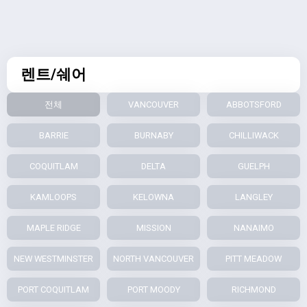
렌트/쉐어
전체
VANCOUVER
ABBOTSFORD
BARRIE
BURNABY
CHILLIWACK
COQUITLAM
DELTA
GUELPH
KAMLOOPS
KELOWNA
LANGLEY
MAPLE RIDGE
MISSION
NANAIMO
NEW WESTMINSTER
NORTH VANCOUVER
PITT MEADOW
PORT COQUITLAM
PORT MOODY
RICHMOND