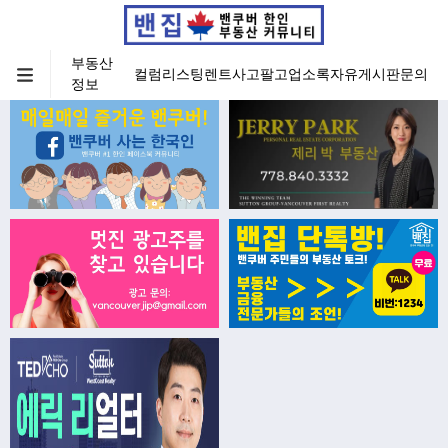
부동산
컬럼
리스팅
렌트
사고팔고
업소록
자유게시판
문의
정보