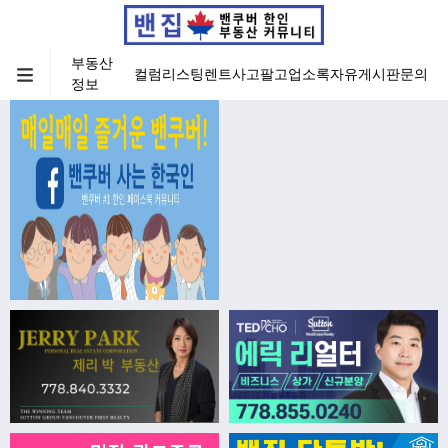
부동산
컬럼
리스팅
렌트
사고팔고
업소록
자유게시판
문의
정보