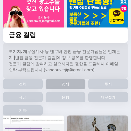
금융 컬럼
모기지, 재무설계사 등 밴쿠버 한인 금융 전문가님들은 언제든
지 [밴집 금융 전문가 컬럼]에 정보 공유를 환영합니다.
전문가 컬럼에 참여하고 싶으시다면 권한을 드릴테니 이메일
연락 부탁드립니다 (
vancouverjip@gmail.com
).
전체
경제
투자
세금
은행
재무설계
기타