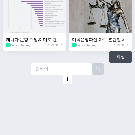
캐나다 은행 취업,이대로 괜찮
미국은행파산 아주 흔한일,SV
Kelley Jeong
2023.06.01
Kelley Jeong
2023.06.01
나? 5년이내 사라질 직업 Top
B파산 SNBY파산 마찬가지! 캐
2
2
10,2023년 세계경제포럼
나다 경제수업~
작성
1